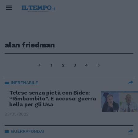
alan friedman
1
2
3
4
INFRENABILE
Telese senza pietà con Biden:
“Rimbambito”. E accusa: guerra
bella per gli Usa
23/05/2022
GUERRAFONDAI