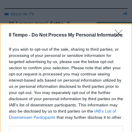
GELO IN TV
"A Lavrov avrei detto..."
Friedman fa la lezioncina e la
Palombelli non ci sta: botta e
Il Tempo -
Do Not Process My Personal Information
risposta
If you wish to opt-out of the sale, sharing to third parties, or
02/05/2022
processing of your personal or sensitive information for
targeted advertising by us, please use the below opt-out
MINACCE VANE
section to confirm your selection. Please note that after your
opt-out request is processed you may continue seeing
Il retroscena di Friedman: "La
interest-based ads based on personal information utilized by
guerra durerà fino al prossimo
anno". Il bluff di Putin
us or personal information disclosed to third parties prior to
your opt-out. You may separately opt-out of the further
28/04/2022
disclosure of your personal information by third parties on the
IAB’s list of downstream participants. This information may
also be disclosed by us to third parties on the
IAB’s List of
LA GUERRA IGNORATA
Downstream Participants
that may further disclose it to other
Friedman ridicolizza gli Usa: “Il
third parties.
90% degli americani non sa