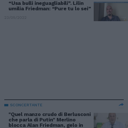
“Usa bulli ineguagliabili”. Lilin
umilia Friedman: “Pure tu lo sei”
23/05/2022
SCONCERTANTE
"Quel manzo crudo di Berlusconi
che parla di Putin" Merlino
blocca Alan Friedman, gelo in