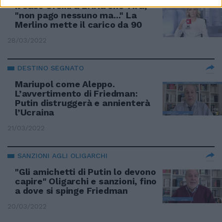
Il caso Orsini a L'Aria che Tira,
"non pago nessuno ma..." La
Merlino mette il carico da 90
28/03/2022
DESTINO SEGNATO
Mariupol come Aleppo.
L’avvertimento di Friedman:
Putin distruggerà e annienterà
l’Ucraina
21/03/2022
SANZIONI AGLI OLIGARCHI
"Gli amichetti di Putin lo devono
capire" Oligarchi e sanzioni, fino
a dove si spinge Friedman
20/03/2022