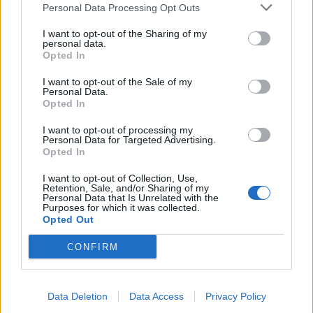
nulla sull’Ucraina”
Personal Data Processing Opt Outs
24/04/2022
I want to opt-out of the Sharing of my
personal data.
Opted In
EUROPA SUPER-POTENZA
I want to opt-out of the Sale of my
“Emergerà un nuovo disordine
Personal Data.
mondiale”. Friedman è sicuro:
Opted In
nessuno può fermare Putin
I want to opt-out of processing my
06/04/2022
Personal Data for Targeted Advertising.
Opted In
ATTACCO MICIDIALE
I want to opt-out of Collection, Use,
Retention, Sale, and/or Sharing of my
Scatta la contraerea su Orsini.
Personal Data that Is Unrelated with the
Purposes for which it was collected.
Friedman scatenato:
Opted Out
professorino, promuove notizie
false
CONFIRM
28/03/2022
Data Deletion
Data Access
Privacy Policy
PUNTI DI VISTA