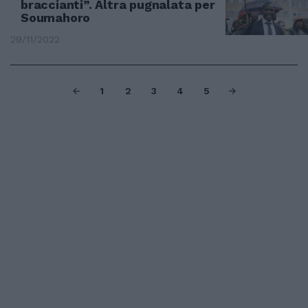
braccianti”. Altra pugnalata per
Soumahoro
29/11/2022
1
2
3
4
5