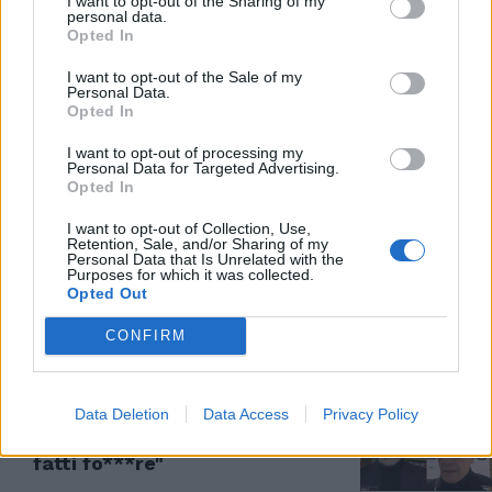
I want to opt-out of the Sharing of my
personal data.
Opted In
COLPO BASSO
"Anche nel centrodestra...",
I want to opt-out of the Sale of my
Personal Data.
incredibile Boldrini su
Opted In
Soumahoro. Chi tira in ballo
06/12/2022
I want to opt-out of processing my
Personal Data for Targeted Advertising.
Opted In
CASO SOUMAHORO
I want to opt-out of Collection, Use,
Retention, Sale, and/or Sharing of my
"Basta con i testimonial
Personal Data that Is Unrelated with the
dell'accoglienza". La linea dura
Purposes for which it was collected.
di Piantedosi
Opted Out
05/12/2022
CONFIRM
SCINTILLE
Data Deletion
Data Access
Privacy Policy
La sinistra e Soumahoro,
Sallusti umilia Lerner: "Vi siete
fatti fo***re"