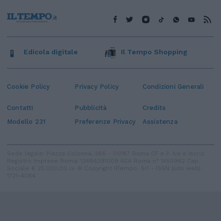
Edicola digitale
Il Tempo Shopping
Cookie Policy
Privacy Policy
Condizioni Generali
Contatti
Pubblicità
Credits
Modello 231
Preferenze Privacy
Assistenza
Sede legale: Piazza Colonna, 366 - 00187 Roma CF e P. Iva e Iscriz.
Registro Imprese Roma: 13486391009 REA Roma n° 1450962 Cap.
Sociale € 25.000,00 i.v. © Copyright IlTempo. Srl - ISSN (sito web):
1721-4084
TORNA SU