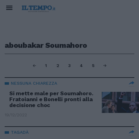
aboubakar Soumahoro
1
2
3
4
5
NESSUNA CHIAREZZA
Si mette male per Soumahoro.
Fratoianni e Bonelli pronti alla
decisione choc
19/12/2022
TAGADÀ