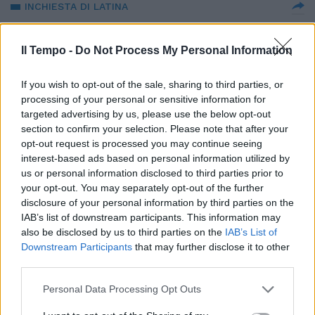
INCHIESTA DI LATINA
Soumahoro difende la moglie
indagata: "Dimostrerà la sua
Il Tempo -
Do Not Process My Personal Information
innocenza. Io amareggiato"
15/12/2022
If you wish to opt-out of the sale, sharing to third parties, or
processing of your personal or sensitive information for
targeted advertising by us, please use the below opt-out
L'INCHIESTA
section to confirm your selection. Please note that after your
Soumahoro, blitz alla coop di
opt-out request is processed you may continue seeing
famiglia: interdetto il cda e
interest-based ads based on personal information utilized by
sequestri per oltre 650mila euro
us or personal information disclosed to third parties prior to
your opt-out. You may separately opt-out of the further
15/12/2022
disclosure of your personal information by third parties on the
IAB’s list of downstream participants. This information may
SINISTRA IN TILT
also be disclosed by us to third parties on the
IAB’s List of
Downstream Participants
that may further disclose it to other
Lady Soumahoro? Come Chiara
third parties.
Ferragni.. La difesa di De
Gregorio è surreale
Personal Data Processing Opt Outs
12/12/2022