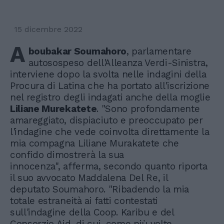
15 dicembre 2022
A
boubakar Soumahoro
, parlamentare
autosospeso dell'Alleanza Verdi-Sinistra,
interviene dopo la svolta nelle indagini della
Procura di Latina che ha portato all'iscrizione
nel registro degli indagati anche della moglie
Liliane Murekatete
. "Sono profondamente
amareggiato, dispiaciuto e preoccupato per
l'indagine che vede coinvolta direttamente la
mia compagna Liliane Murakatete che
confido dimostrerà la sua
innocenza", afferma, secondo quanto riporta
il suo avvocato Maddalena Del Re, il
deputato Soumahoro. "Ribadendo la mia
totale estraneità ai fatti contestati
sull'indagine della Coop. Karibu e del
Consorzio Aid, di cui, come più volte