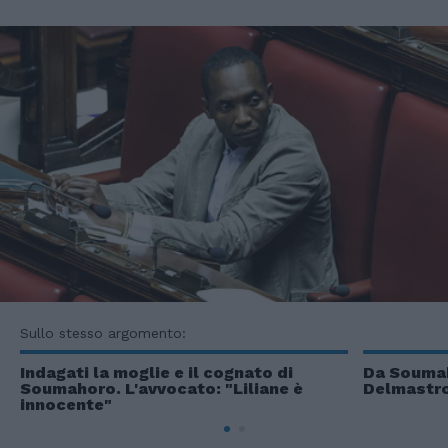
Sullo stesso argomento:
Indagati la moglie e il cognato di
Da Soumah
Soumahoro. L'avvocato: "Liliane è
Delmastro 
innocente"