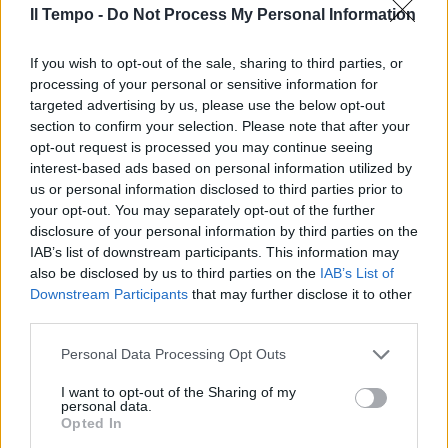
funerali
Il Tempo -
Do Not Process My Personal Information
12/12/2020
If you wish to opt-out of the sale, sharing to third parties, or
processing of your personal or sensitive information for
INGIUSTIZIA ALL'ITALIANA
targeted advertising by us, please use the below opt-out
Assolto anche in appello. Parla
section to confirm your selection. Please note that after your
Marco Carta: io, innocente
opt-out request is processed you may continue seeing
messo alla gogna
interest-based ads based on personal information utilized by
us or personal information disclosed to third parties prior to
19/10/2020
your opt-out. You may separately opt-out of the further
disclosure of your personal information by third parties on the
UN INCUBO
IAB’s list of downstream participants. This information may
also be disclosed by us to third parties on the
IAB’s List of
"Avrei ucciso". Facchinetti e
Downstream Participants
that may further disclose it to other
moglie sotto choc: su Instagram
third parties.
il video dell'irruzione nella villa
11/08/2020
Personal Data Processing Opt Outs
I want to opt-out of the Sharing of my
personal data.
INDAGINI IN CORSO
Opted In
Giallo alla Rai di Napoli: spariti