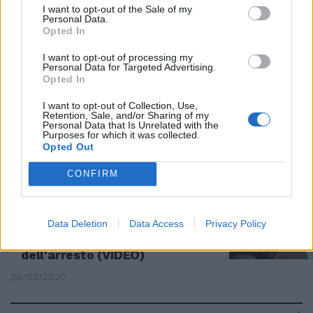
dalla cassaforte buoni pasto per
I want to opt-out of the Sale of my
Personal Data.
12mila euro
Opted In
08/07/2020
I want to opt-out of processing my
Personal Data for Targeted Advertising.
Opted In
RUBATE MONETE, MEDAGLIE E COLLANE PREGIATE
Furto in casa di Gina
I want to opt-out of Collection, Use,
Retention, Sale, and/or Sharing of my
Lollobrigida. Arrestato un
Personal Data that Is Unrelated with the
romeno
Purposes for which it was collected.
Opted Out
05/04/2020
CONFIRM
A TORPIGNATTARA
Prova a spaccare vetro
Data Deletion
Data Access
Privacy Policy
farmaciaper rubareGuarda il
tentativo fallito prima
dell'arresto (VIDEO)
29/03/2020