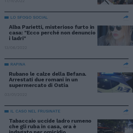
17/11/2022
LO SFOGO SOCIAL
Alba Parietti, misterioso furto in
casa: "Ecco perché non denuncio
i ladri"
13/06/2022
RAPINA
Rubano le calze della Befana.
Arrestati due romani in un
supermercato di Ostia
03/01/2022
IL CASO NEL FRUSINATE
Tabaccaio uccide ladro rumeno
che gli ruba in casa, ora è
indagato per omicidio