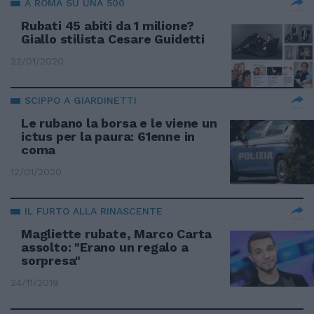
A ROMA SU UNA 500
Rubati 45 abiti da 1 milione?
Giallo stilista Cesare Guidetti
22/01/2020
SCIPPO A GIARDINETTI
Le rubano la borsa e le viene un
ictus per la paura: 61enne in
coma
12/01/2020
IL FURTO ALLA RINASCENTE
Magliette rubate, Marco Carta
assolto: "Erano un regalo a
sorpresa"
24/11/2019