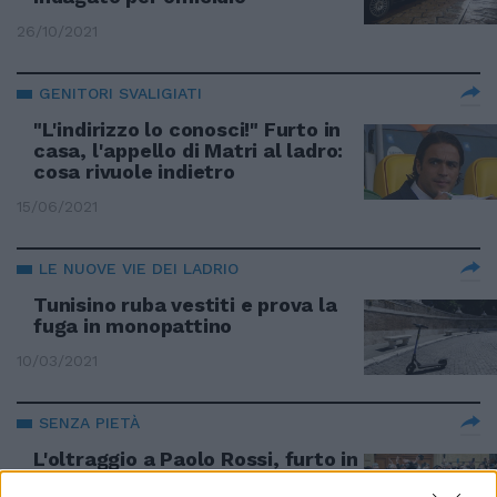
26/10/2021
GENITORI SVALIGIATI
"L'indirizzo lo conosci!" Furto in
casa, l'appello di Matri al ladro:
cosa rivuole indietro
15/06/2021
LE NUOVE VIE DEI LADRIO
Tunisino ruba vestiti e prova la
fuga in monopattino
10/03/2021
SENZA PIETÀ
L'oltraggio a Paolo Rossi, furto in
casa mentre si celebravano i