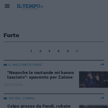
Furto
1
2
3
4
5
IL RACCONTO CHOC
"Neanche le mutande mi hanno
lasciato": spavento per Zalone
29/07/2023
VIA DEL CORSO
Colpo grosso da Fendi, rubate