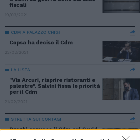
fiscali
19/03/2021
CDM A PALAZZO CHIGI
Copsa ha deciso il Cdm
22/02/2021
LA LISTA
"Via Arcuri, riaprire ristoranti e
palestre". Salvini fissa le priorità
per il Cdm
21/02/2021
STRETTA SUI CONTAGI
Draghi convoca il Cdm sul Covid.
Verso il nuovo lockdown?