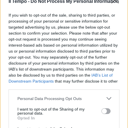
Il Tempo -
Do Not Process My Personal Information
20/02/2021
If you wish to opt-out of the sale, sharing to third parties, or
DEBUTTO
processing of your personal or sensitive information for
targeted advertising by us, please use the below opt-out
Draghi al primo Cdm: sarà un
section to confirm your selection. Please note that after your
governo ambientalista. Vaccini,
opt-out request is processed you may continue seeing
Recovery, licenziamenti: la
interest-based ads based on personal information utilized by
partenza choc
us or personal information disclosed to third parties prior to
13/02/2021
your opt-out. You may separately opt-out of the further
disclosure of your personal information by third parties on the
IAB’s list of downstream participants. This information may
IL CDM
also be disclosed by us to third parties on the
IAB’s List of
L'ultimo decreto di Conte:
Downstream Participants
that may further disclose it to other
vietato andare in un'altra
third parties.
regione fino al 25 febbraio
Personal Data Processing Opt Outs
12/02/2021
I want to opt-out of the Sharing of my
personal data.
ENNESIMA PEZZA
Opted In
L'assedio fiscale è rimandato di