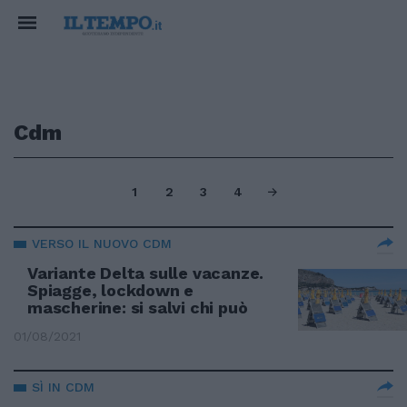
Cdm
1
2
3
4
VERSO IL NUOVO CDM
Variante Delta sulle vacanze.
Spiagge, lockdown e
mascherine: si salvi chi può
01/08/2021
SÌ IN CDM