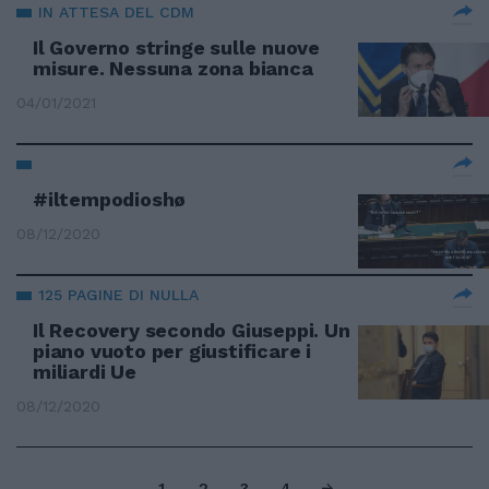
IN ATTESA DEL CDM
Il Governo stringe sulle nuove
misure. Nessuna zona bianca
04/01/2021
#iltempodioshø
08/12/2020
125 PAGINE DI NULLA
Il Recovery secondo Giuseppi. Un
piano vuoto per giustificare i
miliardi Ue
08/12/2020
1
2
3
4