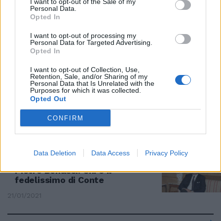
I want to opt-out of the Sale of my
un mese. Il Cdm approva la mini-
Personal Data.
proroga delle cartelle
Opted In
29/01/2021
I want to opt-out of processing my
Personal Data for Targeted Advertising.
Opted In
SIAMO ALLA FARSA
I want to opt-out of Collection, Use,
Conte prende ancora tempo: al
Retention, Sale, and/or Sharing of my
Quirinale ci va domani.
Personal Data that Is Unrelated with the
Purposes for which it was collected.
Dimissioni e poi... il piano di
Opted Out
Giuseppi
25/01/2021
CONFIRM
NOMINA
Data Deletion
Data Access
Privacy Policy
Cdm, la delega ai servizi va a
Pietro Benassi. Chi è il
fedelissimo di Conte
21/01/2021