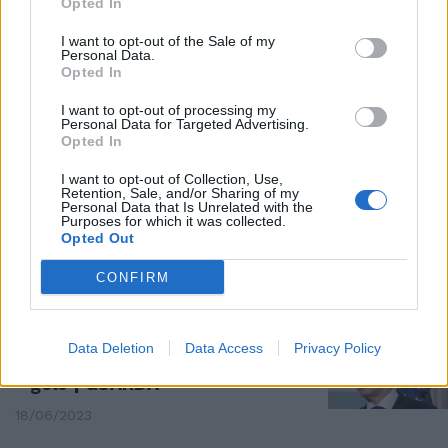
Opted In
ISRAELE
I want to opt-out of the Sale of my
Netanyahu mostra le foto
Personal Data.
dell'orrore a Blinken: "Hamas
Opted In
come l'Isis"
I want to opt-out of processing my
12/10/2023
Personal Data for Targeted Advertising.
Opted In
CINA-USA
I want to opt-out of Collection, Use,
Retention, Sale, and/or Sharing of my
Xi Jinping riceve Blinken: segnali
Personal Data that Is Unrelated with the
Purposes for which it was collected.
di schiarita ma su Taiwan è gelo
Opted Out
19/06/2023
CONFIRM
DIPLOMAZIA
Cina e Usa provano a fare la
Data Deletion
Data Access
Privacy Policy
pace: la visita di Blinken dopo il
gelo | GUARDA
18/06/2023