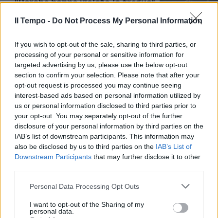
"Perché hanno violato la tregua".
Chi si nasconde dietro le accuse
di Blinken
Il Tempo -
Do Not Process My Personal Information
01/12/2023
If you wish to opt-out of the sale, sharing to third parties, or
processing of your personal or sensitive information for
"SCONTRO BRUTALE"
targeted advertising by us, please use the below opt-out
section to confirm your selection. Please note that after your
Ribellione contro la guerra a
opt-out request is processed you may continue seeing
Gaza, la protesta interrompe
interest-based ads based on personal information utilized by
l'audizione di Blinken
us or personal information disclosed to third parties prior to
31/10/2023
your opt-out. You may separately opt-out of the further
disclosure of your personal information by third parties on the
IAB’s list of downstream participants. This information may
DIPLOMAZIA
also be disclosed by us to third parties on the
IAB’s List of
"Chi fanno uscire da Gaza".
Downstream Participants
that may further disclose it to other
Retroscena Bonino sui civili in
third parties.
fuga. Che succede in Medio
Oriente
Personal Data Processing Opt Outs
16/10/2023
I want to opt-out of the Sharing of my
personal data.