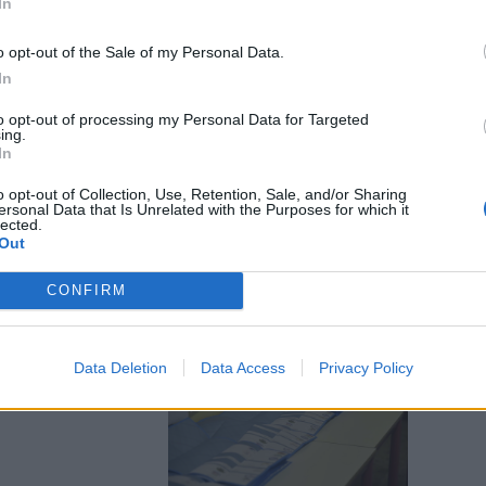
In
o opt-out of the Sale of my Personal Data.
In
to opt-out of processing my Personal Data for Targeted
sinistra. Che
ing.
 dopo i
In
o opt-out of Collection, Use, Retention, Sale, and/or Sharing
ersonal Data that Is Unrelated with the Purposes for which it
lected.
Out
CONFIRM
n 65 comuni:
Data Deletion
Data Access
Privacy Policy
indaci