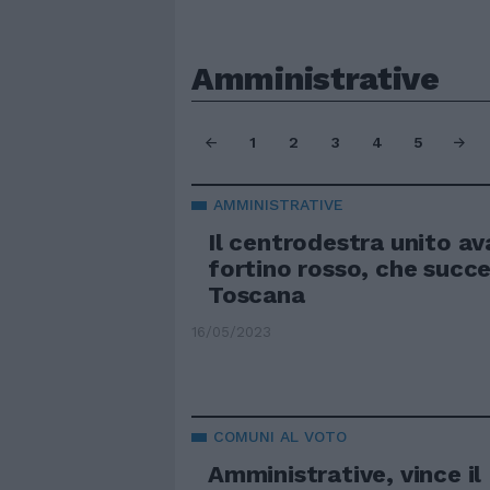
Amministrative
1
2
3
4
5
AMMINISTRATIVE
Il centrodestra unito av
fortino rosso, che succe
Toscana
16/05/2023
COMUNI AL VOTO
Amministrative, vince il