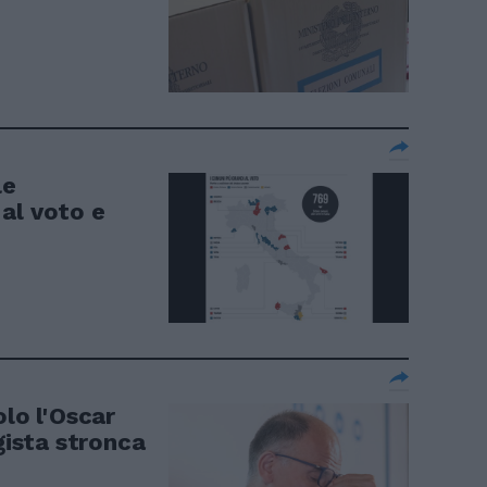
le
al voto e
olo l'Oscar
gista stronca