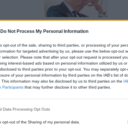
-
Do Not Process My Personal Information
onfo della
to opt-out of the sale, sharing to third parties, or processing of your per
emocrazia,
formation for targeted advertising by us, please use the below opt-out s
anza"
r selection. Please note that after your opt-out request is processed y
eing interest-based ads based on personal information utilized by us or
disclosed to third parties prior to your opt-out. You may separately opt-
losure of your personal information by third parties on the IAB’s list of
. This information may also be disclosed by us to third parties on the
IA
Participants
that may further disclose it to other third parties.
ni per la
asta litigi,
l Data Processing Opt Outs
le"
o opt-out of the Sharing of my personal data.