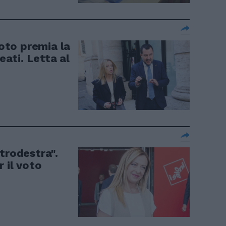
voto premia la
eati. Letta al
trodestra".
 il voto