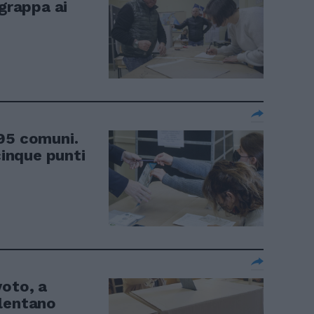
ggrappa ai
95 comuni.
cinque punti
voto, a
elentano