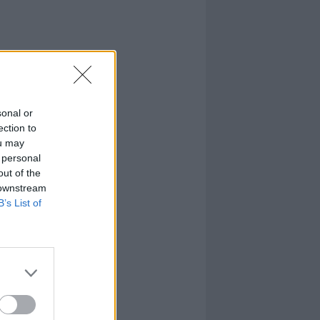
sonal or
ection to
ou may
 personal
out of the
 downstream
B’s List of