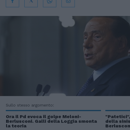
Sullo stesso argomento:
Ora il Pd evoca il golpe Meloni-
"Patetici"
Berlusconi. Galli della Loggia smonta
della sini
la teoria
Berluscon