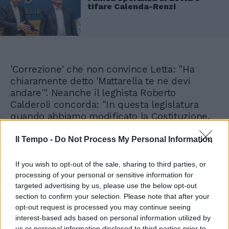
tifare Calenda-Renzi
'Correzione' che non convince Letta: "Ha
chiaramente detto 'Mattarella te ne devi
andare'". Neanche il leghista Roberto
Calderoli concorda: "In questa legislatura
quando abbiamo modificato la Costituzione,
riducendo il numero di deputati e senatori,
non abbiamo chiesto di sciogliere
Il Tempo -
Do Not Process My Personal Information
immediatamente Camera e Senato...", tradotto:
in caso di approvazione della riforma
If you wish to opt-out of the sale, sharing to third parties, or
Costituzionale di elezione diretta del Capo
processing of your personal or sensitive information for
dello Stato non chiederemo le dimissioni di
targeted advertising by us, please use the below opt-out
section to confirm your selection. Please note that after your
Mattarella. Resta assordante il silenzio di
opt-out request is processed you may continue seeing
Giorgia Meloni. Ambienti di Fratelli d'Italia non
interest-based ads based on personal information utilized by
nascondono 'imbarazzo' per le parole del Cav,
us or personal information disclosed to third parties prior to