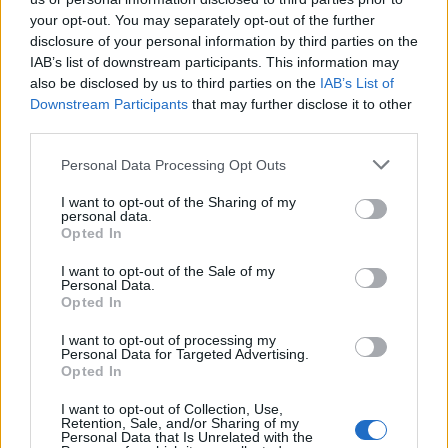
che risultano anche inopportune visto che
your opt-out. You may separately opt-out of the further
prima dell'approvazione della riforma
disclosure of your personal information by third parties on the
passeranno almeno due anni, con un iter -
IAB’s list of downstream participants. This information may
proprio perché costituzionale - che prevede
also be disclosed by us to third parties on the
IAB’s List of
quattro letture e un eventuale referendum
Downstream Participants
that may further disclose it to other
qualora non fosse approvata a maggioranza
third parties.
assoluta. Un polverone, dunque, a cui però
Personal Data Processing Opt Outs
Berlusconi risponde con una alzata di spalle.
Una mia candidatura al Colle dopo le
I want to opt-out of the Sharing of my
dimissioni di Mattarella? "Parliamo delle cose
personal data.
Opted In
di adesso, il futuro è nelle braccia degli dei".
I want to opt-out of the Sale of my
Personal Data.
Opted In
I want to opt-out of processing my
Personal Data for Targeted Advertising.
Opted In
I want to opt-out of Collection, Use,
Retention, Sale, and/or Sharing of my
Personal Data that Is Unrelated with the