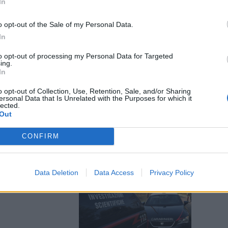
In
o opt-out of the Sale of my Personal Data.
In
to opt-out of processing my Personal Data for Targeted
ing.
elletri", sit-
In
Lazio
o opt-out of Collection, Use, Retention, Sale, and/or Sharing
ersonal Data that Is Unrelated with the Purposes for which it
lected.
Out
CONFIRM
Data Deletion
Data Access
Privacy Policy
ri, i figli