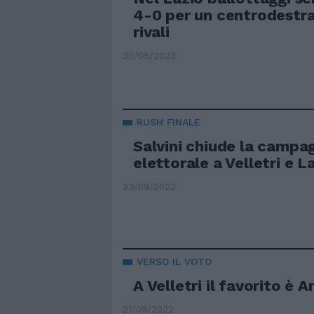
4-0 per un centrodestra
rivali
30/05/2023
RUSH FINALE
Salvini chiude la campa
elettorale a Velletri e L
23/09/2022
VERSO IL VOTO
A Velletri il favorito è 
21/09/2022