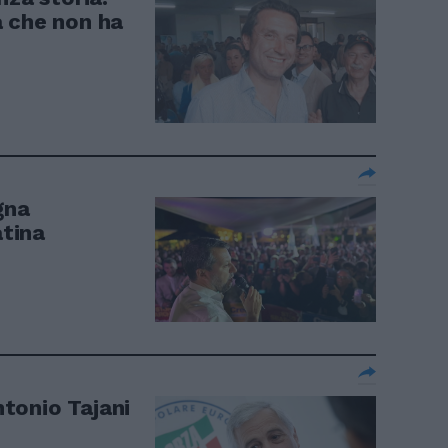
 che non ha
gna
atina
Antonio Tajani