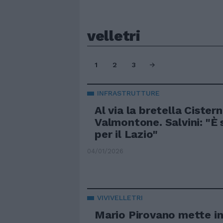
velletri
1
2
3
INFRASTRUTTURE
Al via la bretella Cister
Valmontone. Salvini: "È 
per il Lazio"
04/01/2026
VIVIVELLETRI
Mario Pirovano mette i