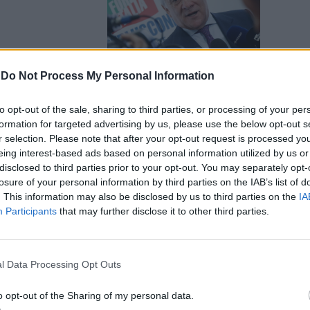
-
Do Not Process My Personal Information
to opt-out of the sale, sharing to third parties, or processing of your per
poi sei colpi
formation for targeted advertising by us, please use the below opt-out s
o il "far
r selection. Please note that after your opt-out request is processed y
eing interest-based ads based on personal information utilized by us or
disclosed to third parties prior to your opt-out. You may separately opt-
losure of your personal information by third parties on the IAB’s list of
. This information may also be disclosed by us to third parties on the
IA
Participants
that may further disclose it to other third parties.
 la casa di
l Data Processing Opt Outs
mente
riale
o opt-out of the Sharing of my personal data.