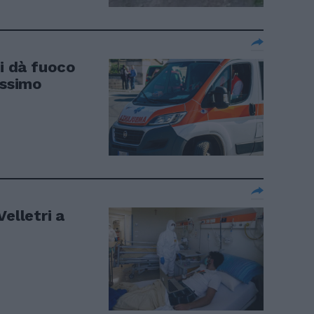
si dà fuoco
issimo
elletri a