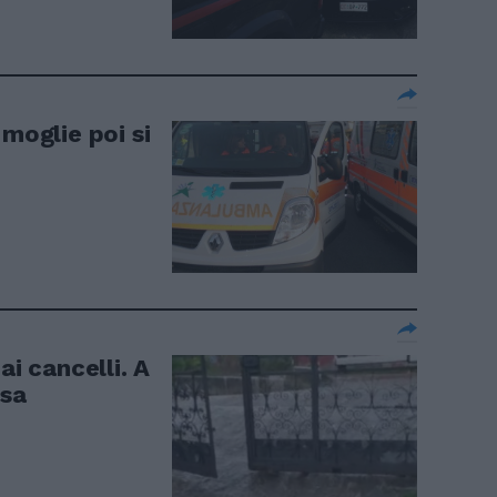
 moglie poi si
ai cancelli. A
asa