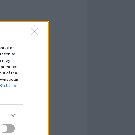
sonal or
ection to
ou may
 personal
out of the
 downstream
B’s List of