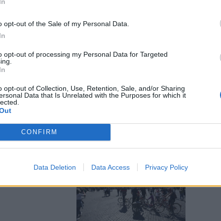
In
o opt-out of the Sale of my Personal Data.
In
to opt-out of processing my Personal Data for Targeted
aliani: è
ing.
canze
In
o opt-out of Collection, Use, Retention, Sale, and/or Sharing
ersonal Data that Is Unrelated with the Purposes for which it
lected.
Out
CONFIRM
a Piazza
Data Deletion
Data Access
Privacy Policy
no chiudere il