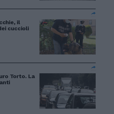
chie, il
dei cuccioli
uro Torto. La
anti