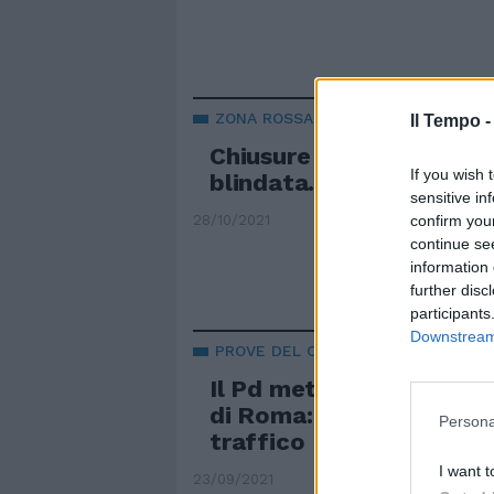
ZONA ROSSA ALL'EUR
Il Tempo 
Chiusure e cortei per il
If you wish 
blindata. Si salvi chi può
sensitive in
confirm you
28/10/2021
continue se
information 
further disc
participants
Downstream 
PROVE DEL CAOS
Il Pd mette in ginocchio 
di Roma: con i cantieri è 
Persona
traffico
I want t
23/09/2021