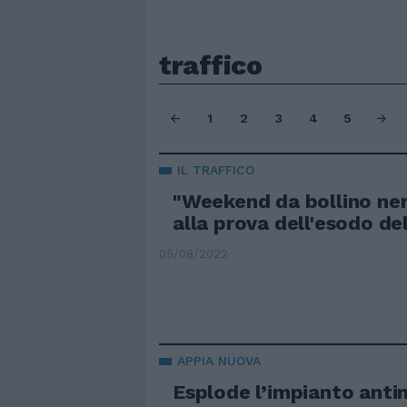
traffico
1
2
3
4
5
IL TRAFFICO
"Weekend da bollino nero
alla prova dell'esodo de
05/08/2022
APPIA NUOVA
Esplode l’impianto anti