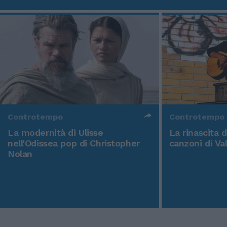
Controtempo
Controtempo
La modernità di Ulisse
La rinascita 
nell'Odissea pop di Christopher
canzoni di Va
Nolan