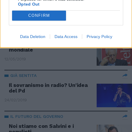
Monti sicuro: con M5s e Lega
Opted Out
sarà terza guerra mondiale
CONFIRM
13/05/2019
OSSESSIONATO DA SALVINI
Data Deletion
Data Access
Privacy Policy
Monti gufa la terza guerra
mondiale
12/05/2019
GIÀ SENTITA
Il sovranismo in radio? Un'idea
del Pd
24/02/2019
IL FUTURO DEL GOVERNO
Noi stiamo con Salvini e i
populisti