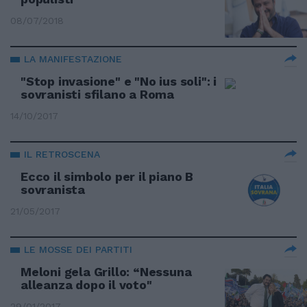
08/07/2018
LA MANIFESTAZIONE
"Stop invasione" e "No ius soli": i
sovranisti sfilano a Roma
14/10/2017
IL RETROSCENA
Ecco il simbolo per il piano B
sovranista
21/05/2017
LE MOSSE DEI PARTITI
Meloni gela Grillo: “Nessuna
alleanza dopo il voto"
29/01/2017