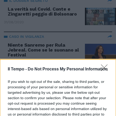
IL DOSSIER SEGRETO
La verità sul Covid. Conte e
Zingaretti peggio di Bolsonaro
31/08/2020
CASO IN VIGILANZA
Niente Sanremo per Rula
Jebreal. Come se le suonano al
Festival
05/01/2020
Il Tempo -
Do Not Process My Personal Information
CONTRO LA CROCIATA AMBIENTALISTA
If you wish to opt-out of the sale, sharing to third parties, or
I sovranisti dichiarano guerra ai
processing of your personal or sensitive information for
gretini
targeted advertising by us, please use the below opt-out
section to confirm your selection. Please note that after your
29/09/2019
opt-out request is processed you may continue seeing
interest-based ads based on personal information utilized by
IL PARLAMENTO UE
us or personal information disclosed to third parties prior to