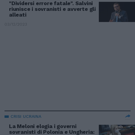
"Dividersi errore fatale". Salvini
riunisce i sovranisti e avverte gli
alleati
03/12/2023
CRISI UCRAINA
La Meloni elogia i governi
sovranisti di Polonia e Ungheria: