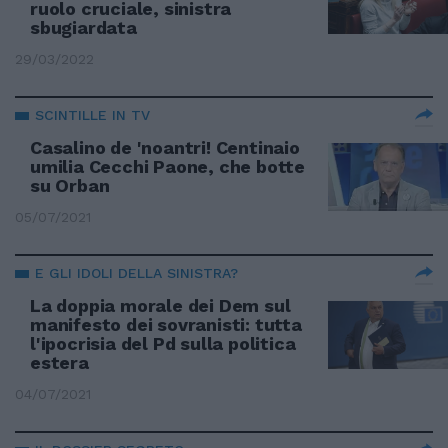
ruolo cruciale, sinistra
sbugiardata
29/03/2022
SCINTILLE IN TV
Casalino de 'noantri! Centinaio
umilia Cecchi Paone, che botte
su Orban
05/07/2021
E GLI IDOLI DELLA SINISTRA?
La doppia morale dei Dem sul
manifesto dei sovranisti: tutta
l'ipocrisia del Pd sulla politica
estera
04/07/2021