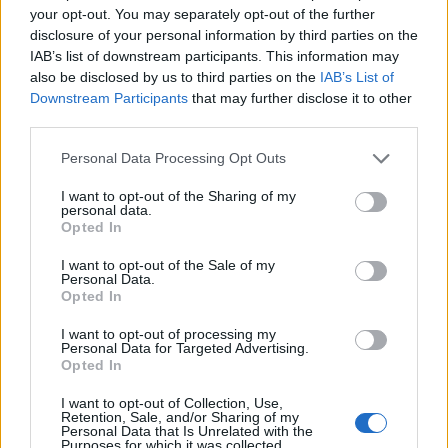
your opt-out. You may separately opt-out of the further
I nuovi scenari di Bruxelles
disclosure of your personal information by third parties on the
all'ombra di Brexit e sovranisti
IAB’s list of downstream participants. This information may
26/05/2019
also be disclosed by us to third parties on the
IAB’s List of
Downstream Participants
that may further disclose it to other
third parties.
LA FRENATA
Personal Data Processing Opt Outs
Tajani: "Inutile votare i sovranisti
Non hanno un programma"
I want to opt-out of the Sharing of my
personal data.
26/05/2019
Opted In
I want to opt-out of the Sale of my
COMIZIO AL DUOMO
Personal Data.
Opted In
Salvini riempie la piazza
sovranista: "Estremista chi
I want to opt-out of processing my
guida l'Ue"
Personal Data for Targeted Advertising.
Opted In
19/05/2019
I want to opt-out of Collection, Use,
Retention, Sale, and/or Sharing of my
LA PROFEZIA DA IETTATORE
Personal Data that Is Unrelated with the
Purposes for which it was collected.