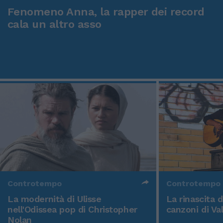
Fenomeno Anna, la rapper dei record
cala un altro asso
Controtempo
Controtempo
La modernità di Ulisse
La rinascita 
nell'Odissea pop di Christopher
canzoni di Va
Nolan