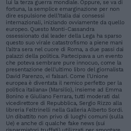
lui la terza guerra mondiale. Oppure, se va di
fortuna, la semplice emarginazione per non
dire espulsione dell'Italia dai consessi
internazionali, iniziando ovviamente da quello
europeo. Questo Monti-Cassandra
ossessionato dal leader della Lega ha sparso
questo suo virale catastrofismo a piene mani
l'altra sera nel cuore di Roma, a due passi dai
palazzi della politica. Partecipava a un evento
che poteva sembrare pure innocuo, come la
presentazione dell'ultimo libro del giornalista
David Parenzo, «I falsari. Come l'Unione
europea è diventata il nemico perfetto per la
politica italiana» (Marsilio), insieme ad Emma
Bonino e Giuliano Ferrara, tutti moderati dal
vicedirettore di Repubblica, Sergio Rizzo alla
libreria Feltrinelli nella Galleria Alberto Sordi.
Un dibattito non privo di luoghi comuni (sulla
Ue) e anche di qualche fake news (sui
risparmiatori truffati) utilizzati per smontare