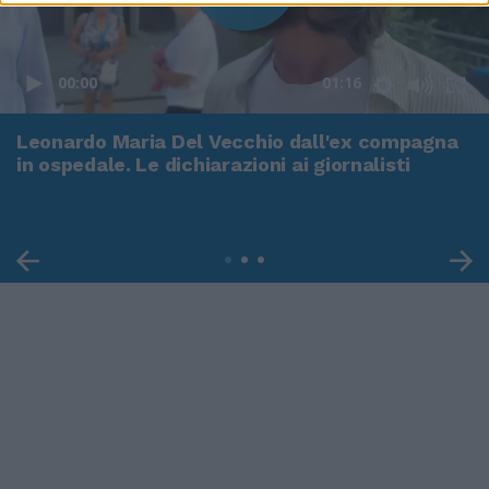
00:00
01:16
Leonardo Maria Del Vecchio dall'ex compagna
in ospedale. Le dichiarazioni ai giornalisti