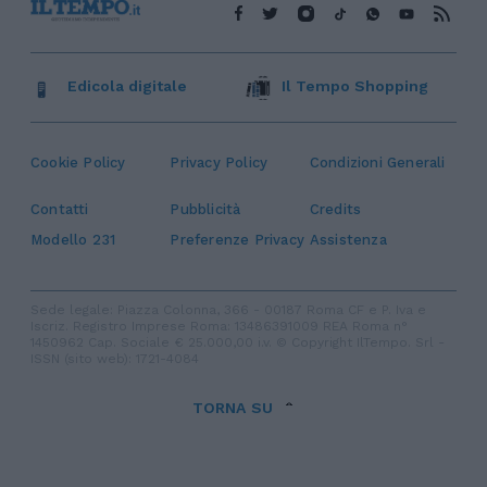
Edicola digitale
Il Tempo Shopping
Cookie Policy
Privacy Policy
Condizioni Generali
Contatti
Pubblicità
Credits
Modello 231
Preferenze Privacy
Assistenza
Sede legale: Piazza Colonna, 366 - 00187 Roma CF e P. Iva e
Iscriz. Registro Imprese Roma: 13486391009 REA Roma n°
1450962 Cap. Sociale € 25.000,00 i.v. © Copyright IlTempo. Srl -
ISSN (sito web): 1721-4084
TORNA SU