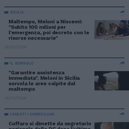
SICILIA
Maltempo, Meloni a Niscemi:
"Subito 100 milioni per
l'emergenza, poi decreto con le
risorse necessarie"
28/01/2026
IL SORVOLO
"Garantire assistenza
immediata". Meloni in Sicilia
sorvola le aree colpite dal
maltempo
28/01/2026
CHIESTI I DOMICILIARI
Cuffaro si dimette da segretario
nazionale della DC dopo l'ultima