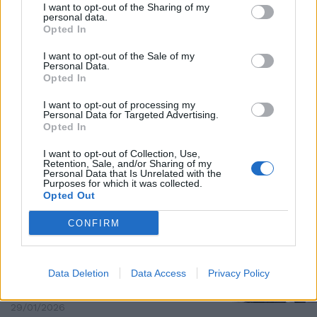
I want to opt-out of the Sharing of my
GLI AIUTI
personal data.
Opted In
La Regione Sicilia tampona i
danni causati dal ciclone Harry
I want to opt-out of the Sale of my
in Sicilia
Personal Data.
Opted In
29/01/2026
I want to opt-out of processing my
Personal Data for Targeted Advertising.
FRANA ATTIVA
Opted In
Pioggia, boati e paura: la collina
I want to opt-out of Collection, Use,
di Niscemi scivola ancora. Paura
Retention, Sale, and/or Sharing of my
senza fine
Personal Data that Is Unrelated with the
Purposes for which it was collected.
29/01/2026
Opted Out
CONFIRM
IL PRECEDENTE
Elly la “sciacalla” dimentica
l'Emilia. E nel Pd si respira
Data Deletion
Data Access
Privacy Policy
un'aria di scissione
29/01/2026