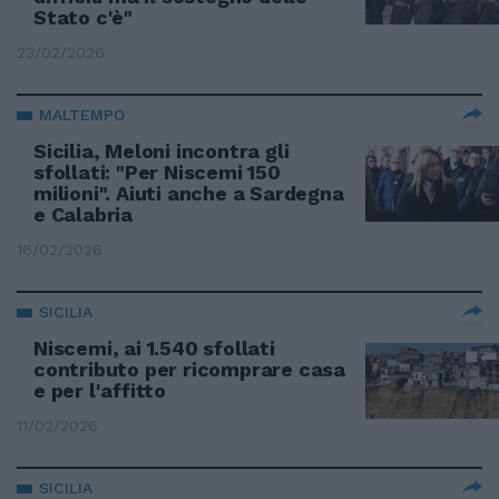
Stato c'è"
23/02/2026
MALTEMPO
Sicilia, Meloni incontra gli
sfollati: "Per Niscemi 150
milioni". Aiuti anche a Sardegna
e Calabria
16/02/2026
SICILIA
Niscemi, ai 1.540 sfollati
contributo per ricomprare casa
e per l'affitto
11/02/2026
SICILIA