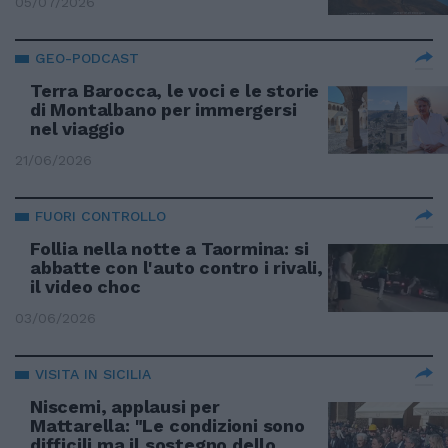
05/07/2026
GEO-PODCAST
Terra Barocca, le voci e le storie
di Montalbano per immergersi
nel viaggio
21/06/2026
FUORI CONTROLLO
Follia nella notte a Taormina: si
abbatte con l'auto contro i rivali,
il video choc
03/06/2026
VISITA IN SICILIA
Niscemi, applausi per
Mattarella: "Le condizioni sono
difficili ma il sostegno dello