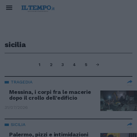
sicilia
1
2
3
4
5
TRAGEDIA
Messina, i corpi fra le macerie
dopo il crollo dell'edificio
31/07/2026
SICILIA
Palermo, pizzi e intimidazioni