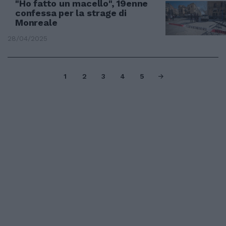
"Ho fatto un macello", 19enne
confessa per la strage di
Monreale
28/04/2025
1
2
3
4
5