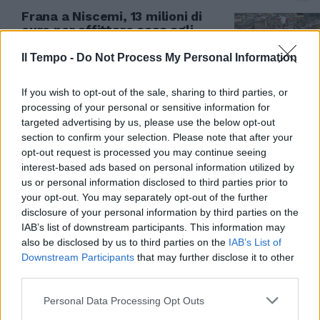
Frana a Niscemi, 13 milioni di
euro per affittare casa agli
sfollati
Il Tempo -
Do Not Process My Personal Information
03/02/2026
If you wish to opt-out of the sale, sharing to third parties, or
EMERGENZA
processing of your personal or sensitive information for
targeted advertising by us, please use the below opt-out
Niscemi, la frana si muove:
section to confirm your selection. Please note that after your
palazzina di tre piani crolla nel
opt-out request is processed you may continue seeing
precipizio
interest-based ads based on personal information utilized by
31/01/2026
us or personal information disclosed to third parties prior to
your opt-out. You may separately opt-out of the further
disclosure of your personal information by third parties on the
RICOSTRUZIONE
IAB’s list of downstream participants. This information may
Niscemi, Meloni: "Indennizzi
also be disclosed by us to third parties on the
IAB’s List of
subito". Lo Svimez: "Usiamo 1,2
Downstream Participants
that may further disclose it to other
miliardi del Fondo Sviluppo"
third parties.
30/01/2026
Personal Data Processing Opt Outs