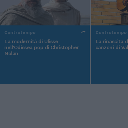
Controtempo
Controtempo
La modernità di Ulisse
La rinascita 
nell'Odissea pop di Christopher
canzoni di Va
Nolan