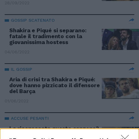
28/09/2022
GOSSIP SCATENATO
Shakira e Piqué si separano:
fatale il tradimento con la
giovanissima hostess
04/06/2022
IL GOSSIP
Aria di crisi tra Shakira e Piqué:
dove hanno pizzicato il difensore
del Barça
01/06/2022
ACCUSE PESANTI
La riconoscete questa canzone?
Shakira nei guai per la polemica