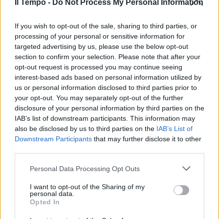
che arriva dall'Africa
Il Tempo -
Do Not Process My Personal Information
08/08/2021
If you wish to opt-out of the sale, sharing to third parties, or
processing of your personal or sensitive information for
TORMENTONE
targeted advertising by us, please use the below opt-out
section to confirm your selection. Please note that after your
Guardate che faccette! Shakira
opt-out request is processed you may continue seeing
è tutta un'emoticon
interest-based ads based on personal information utilized by
30/09/2020
us or personal information disclosed to third parties prior to
your opt-out. You may separately opt-out of the further
disclosure of your personal information by third parties on the
GIOVANI DIVE CRESCONO
IAB’s list of downstream participants. This information may
La "Undici" di Stranger things
also be disclosed by us to third parties on the
IAB’s List of
festeggia il compleanno
Downstream Participants
that may further disclose it to other
ballando Shakira
third parties.
22/02/2020
Personal Data Processing Opt Outs
I want to opt-out of the Sharing of my
CICOLONE LATINO
personal data.
Opted In
JLo e Shakira da impazzire. Le
dive over sbancano al Super