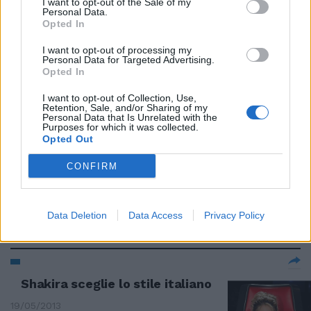
I want to opt-out of the Sale of my
Bowl
Personal Data.
Opted In
09/02/2020
I want to opt-out of processing my
Personal Data for Targeted Advertising.
DUETTO A SORPRESA
Opted In
Shakira canta col papà e
I want to opt-out of Collection, Use,
commuove i fan
Retention, Sale, and/or Sharing of my
Personal Data that Is Unrelated with the
22/12/2018
Purposes for which it was collected.
Opted Out
EMORRAGIA ALLE CORDE VOCALI
CONFIRM
Shakira sta male e rinvia il tour
europeo
Data Deletion
Data Access
Privacy Policy
18/11/2017
Shakira sceglie lo stile italiano
19/05/2013