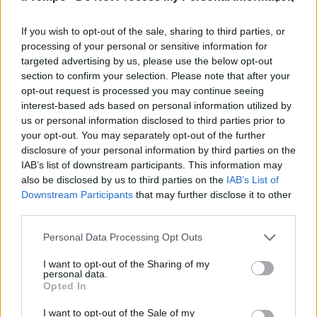
SMASCHERATI
If you wish to opt-out of the sale, sharing to third parties, or
Salvini inchioda il Pd: sanatoria
processing of your personal or sensitive information for
senza limiti
targeted advertising by us, please use the below opt-out
section to confirm your selection. Please note that after your
17/05/2020
opt-out request is processed you may continue seeing
interest-based ads based on personal information utilized by
DA PALAZZO MADAMA
us or personal information disclosed to third parties prior to
your opt-out. You may separately opt-out of the further
Salvini dal Senato svela il piano
disclosure of your personal information by third parties on the
del governo: "Sanatoria per
IAB’s list of downstream participants. This information may
centinaia di migliaia di migranti"
also be disclosed by us to third parties on the
IAB’s List of
19/04/2020
Downstream Participants
that may further disclose it to other
third parties.
SCONTI IN ARRIVO
Personal Data Processing Opt Outs
Pensioni, c'è la sanatoria dei
I want to opt-out of the Sharing of my
contributi
personal data.
Opted In
06/01/2019
I want to opt-out of the Sale of my