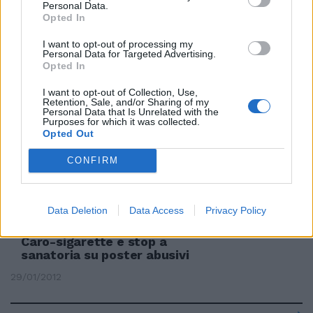
Personal Data.
SANATORIE "PER NECESSITÀ"
Opted In
La mossa di Berlusconi: sì al
I want to opt-out of processing my
condono edilizio
Personal Data for Targeted Advertising.
Opted In
11/02/2018
I want to opt-out of Collection, Use,
Retention, Sale, and/or Sharing of my
LA BEFFA
Personal Data that Is Unrelated with the
Purposes for which it was collected.
Abusivi e impuniti: Roma città
Opted Out
okkupata. E ora arriva la
sanatoria
CONFIRM
23/07/2017
Data Deletion
Data Access
Privacy Policy
Caro-sigarette e stop a
sanatoria su poster abusivi
29/01/2012