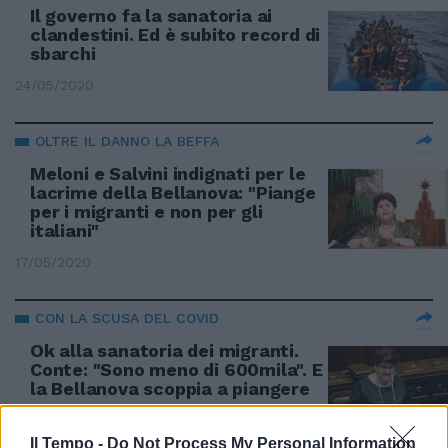
Il governo fa la sanatoria ai
clandestini. Ed è subito record di
sbarchi
24/05/2020
OLTRE IL DANNO LA BEFFA
Meloni e Salvini indignati per le
lacrime della Bellanova: "Piange
per i migranti e non per gli
italiani"
17/05/2020
CON LA SCUSA DEL COVID
Ok alla sanatoria dei migranti.
Conte: "Sono meno di 600mila". E
la Bellanova scoppia a piangere
17/05/2020
Il Tempo -
Do Not Process My Personal Information