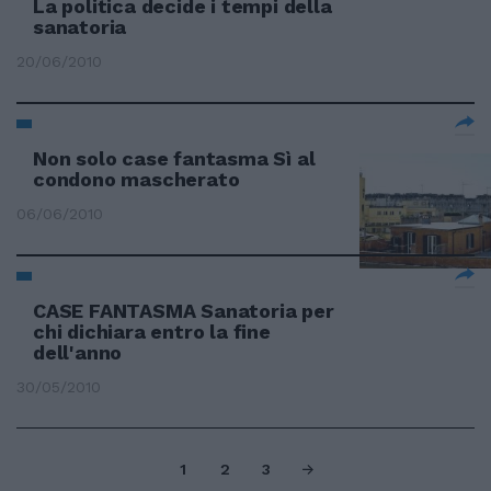
La politica decide i tempi della
sanatoria
20/06/2010
Non solo case fantasma Sì al
condono mascherato
06/06/2010
CASE FANTASMA Sanatoria per
chi dichiara entro la fine
dell'anno
30/05/2010
1
2
3