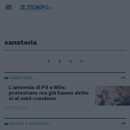
sanatoria
1
2
3
SANATORIA
L'amnesia di Pd e M5s:
protestano ma già hanno detto
sì al mini-condono
25/09/2023
BOTTA E RISPOSTA