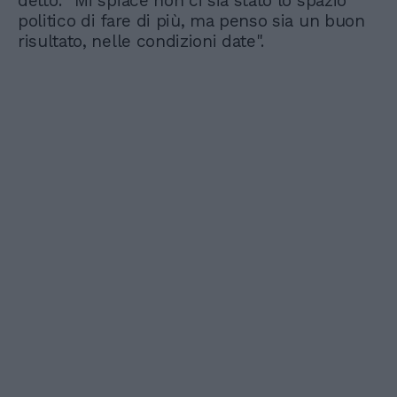
detto: "Mi spiace non ci sia stato lo spazio
politico di fare di più, ma penso sia un buon
risultato, nelle condizioni date".