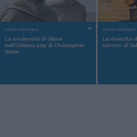
Controtempo
Controtempo
La modernità di Ulisse
La rinascita 
nell'Odissea pop di Christopher
canzoni di Va
Nolan