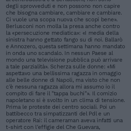
degli sprovveduti e non possono non capire
che bisogna cambiare, cambiare e cambiare.
Ci vuole una scopa nuova che scopi bene».
Berlusconi non molla la presa anche contro
la «persecuzione mediatica»: «I media della
sinistra hanno gettato fango su di noi. Ballarò
e Annozero, questa settimana hanno mandato
in onda uno scandalo. In nessun Paese al
mondo una televisione pubblica può arrivare
a tale parzialità». Scherza sulle donne: «Mi
aspettavo una bellissima ragazza in omaggio
alle belle donne di Napoli, ma visto che non
c'è nessuna ragazza allora mi assumo io il
compito di fare il "tappa buchi"». Il comizio
napoletano si è svolto in un clima di tensione.
Prima le proteste dei centro sociali. Poi un
battibecco tra simpatizzanti del Pdl e un
operatore Rai: il cameraman aveva infatti una
t-shirt con l'effigie del Che Guevara,