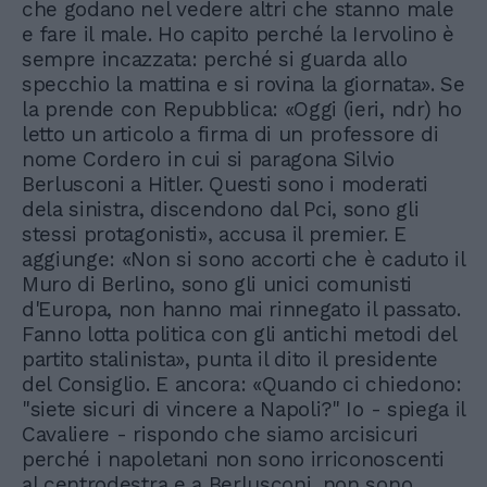
che godano nel vedere altri che stanno male
e fare il male. Ho capito perché la Iervolino è
sempre incazzata: perché si guarda allo
specchio la mattina e si rovina la giornata». Se
la prende con Repubblica: «Oggi (ieri, ndr) ho
letto un articolo a firma di un professore di
nome Cordero in cui si paragona Silvio
Berlusconi a Hitler. Questi sono i moderati
dela sinistra, discendono dal Pci, sono gli
stessi protagonisti», accusa il premier. E
aggiunge: «Non si sono accorti che è caduto il
Muro di Berlino, sono gli unici comunisti
d'Europa, non hanno mai rinnegato il passato.
Fanno lotta politica con gli antichi metodi del
partito stalinista», punta il dito il presidente
del Consiglio. E ancora: «Quando ci chiedono:
"siete sicuri di vincere a Napoli?" Io - spiega il
Cavaliere - rispondo che siamo arcisicuri
perché i napoletani non sono irriconoscenti
al centrodestra e a Berlusconi, non sono