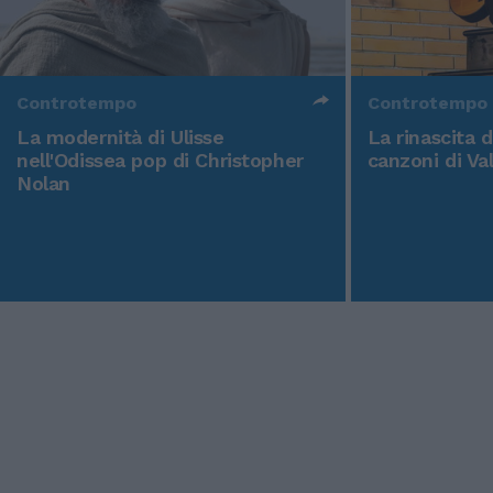
Controtempo
Controtempo
La modernità di Ulisse
La rinascita 
nell'Odissea pop di Christopher
canzoni di Va
Nolan