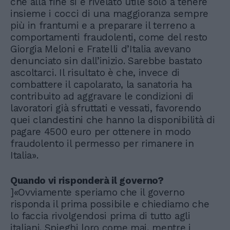
che alla fine si è rivelato utile solo a tenere
insieme i cocci di una maggioranza sempre
più in frantumi e a preparare il terreno a
comportamenti fraudolenti, come del resto
Giorgia Meloni e Fratelli d’Italia avevano
denunciato sin dall’inizio. Sarebbe bastato
ascoltarci. Il risultato è che, invece di
combattere il capolarato, la sanatoria ha
contribuito ad aggravare le condizioni di
lavoratori già sfruttati e vessati, favorendo
quei clandestini che hanno la disponibilità di
pagare 4500 euro per ottenere in modo
fraudolento il permesso per rimanere in
Italia».
Quando vi risponderà il governo?
]«Ovviamente speriamo che il governo
risponda il prima possibile e chiediamo che
lo faccia rivolgendosi prima di tutto agli
italiani. Spieghi loro come mai, mentre i