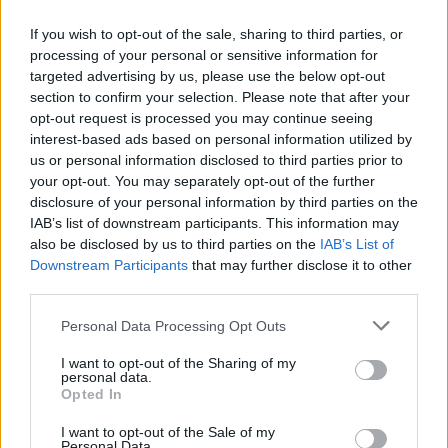
Procura. Il sindaco: c'era divieto
di falò
If you wish to opt-out of the sale, sharing to third parties, or
12/09/2020
processing of your personal or sensitive information for
targeted advertising by us, please use the below opt-out
section to confirm your selection. Please note that after your
GIALLO
opt-out request is processed you may continue seeing
interest-based ads based on personal information utilized by
Ragazza annega a Riccione dopo
serata con gli amici
us or personal information disclosed to third parties prior to
your opt-out. You may separately opt-out of the further
04/07/2020
disclosure of your personal information by third parties on the
IAB’s list of downstream participants. This information may
also be disclosed by us to third parties on the
IAB’s List of
EMERGENZA CORONAVIRUS
Downstream Participants
that may further disclose it to other
Donna, 21 anni, senza patologie.
third parties.
Ma il Covid-19 se l'è portata via.
Dramma in Inghilterra
Personal Data Processing Opt Outs
29/03/2020
I want to opt-out of the Sharing of my
personal data.
Opted In
L'INCIDENTE
I want to opt-out of the Sale of my
Tram investe ragazza. Estratta
Personal Data.