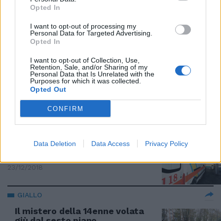
col carro gru dei vigili del fuoco
Opted In
18/05/2019
I want to opt-out of processing my
Personal Data for Targeted Advertising.
Opted In
IL GIALLO
I want to opt-out of Collection, Use,
Policlinico Umberto I, ragazza si
Retention, Sale, and/or Sharing of my
dà fuoco nello spogliatoio di
Personal Data that Is Unrelated with the
Purposes for which it was collected.
ematologia
Opted Out
24/02/2019
CONFIRM
TRAGEDIA A VADO LIGURE
Diciottenne si dà fuoco in piazza.
Data Deletion
Data Access
Privacy Policy
Come il padre 5 anni fa
23/12/2018
GIALLO
Il mistero della 14enne volata
giù dal sesto piano