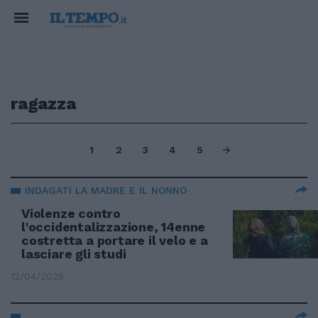
ragazza
1
2
3
4
5
INDAGATI LA MADRE E IL NONNO
Violenze contro
l'occidentalizzazione, 14enne
costretta a portare il velo e a
lasciare gli studi
12/04/2025