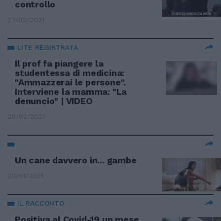
controllo
27/02/2021
LITE REGISTRATA
Il prof fa piangere la
studentessa di medicina:
"Ammazzerai le persone".
Interviene la mamma: "La
denuncio" | VIDEO
26/02/2021
Un cane davvero in... gambe
20/01/2021
IL RACCONTO
Positiva al Covid-19 un mese