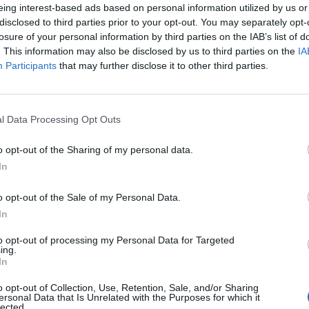
eing interest-based ads based on personal information utilized by us or
disclosed to third parties prior to your opt-out. You may separately opt-
losure of your personal information by third parties on the IAB’s list of
. This information may also be disclosed by us to third parties on the
IA
Participants
that may further disclose it to other third parties.
Le
l Data Processing Opt Outs
da
Rudy Giuliani a Come States?
Le
o opt-out of the Sharing of my personal data.
Trump, Meloni e la strategia
In
americana
o opt-out of the Sale of my Personal Data.
In
to opt-out of processing my Personal Data for Targeted
ing.
In
o opt-out of Collection, Use, Retention, Sale, and/or Sharing
ersonal Data that Is Unrelated with the Purposes for which it
lected.