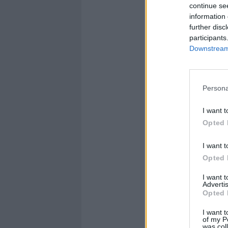
continue se
information 
further disc
participants
Downstream 
Persona
I want t
Opted 
I want t
Opted 
I want 
Advertis
Opted 
I want t
of my P
was col