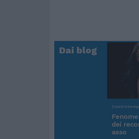
Dai blog
Controtem
Fenomen
dei reco
asso