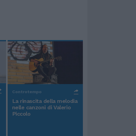
Controtempo
La rinascita della melodia
nelle canzoni di Valerio
Piccolo