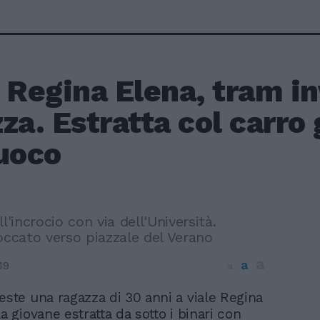
 Regina Elena, tram i
za. Estratta col carro g
fuoco
l'incrocio con via dell'Università.
occato verso piazzale del Verano
a
a
19
a
este una ragazza di 30 anni a viale Regina
a giovane estratta da sotto i binari con