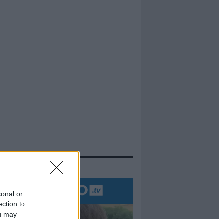
evidenza
sonal or
ection to
ou may