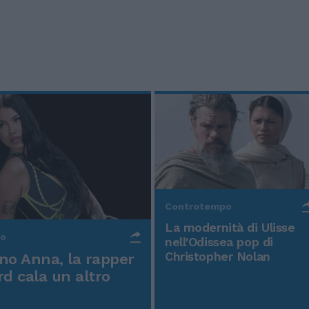
Controtempo
La modernità di Ulisse
po
nell'Odissea pop di
Christopher Nolan
o Anna, la rapper
rd cala un altro