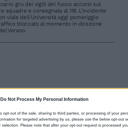
l carro gru dei vigili del fuoco accorsi sul
re squadre e consegnata al 118. L'incidente
on viale dell'Università oggi pomeriggio
 Traffico bloccato al momento in direzione
del Verano.
In 
-
Do Not Process My Personal Information
to opt-out of the sale, sharing to third parties, or processing of your per
formation for targeted advertising by us, please use the below opt-out s
r selection. Please note that after your opt-out request is processed y