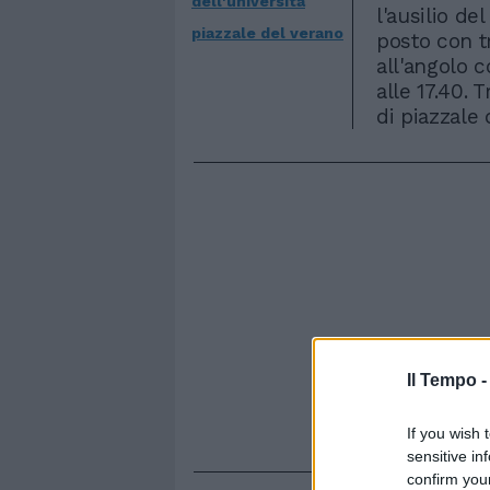
dell'universita
l'ausilio de
piazzale del verano
posto con t
all'angolo c
alle 17.40.
di piazzale 
Il Tempo 
If you wish 
sensitive in
confirm you