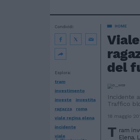
HOME
Condividi:
Viale
ragaz
del 
Esplora:
tram
investimento
Incidente al
investe
investita
Traffico bl
ragazza
roma
18 maggio 20
viale regina elena
T
incidente
ram inv
viale
Elena. L