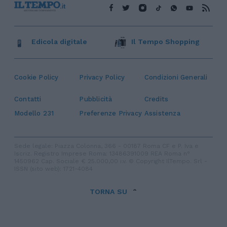
Edicola digitale
Il Tempo Shopping
Cookie Policy
Privacy Policy
Condizioni Generali
Contatti
Pubblicità
Credits
Modello 231
Preferenze Privacy
Assistenza
Sede legale: Piazza Colonna, 366 - 00187 Roma CF e P. Iva e
Iscriz. Registro Imprese Roma: 13486391009 REA Roma n°
1450962 Cap. Sociale € 25.000,00 i.v. © Copyright IlTempo. Srl -
ISSN (sito web): 1721-4084
TORNA SU