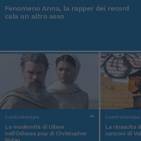
Fenomeno Anna, la rapper dei record
cala un altro asso
Controtempo
Controtempo
La modernità di Ulisse
La rinascita 
nell'Odissea pop di Christopher
canzoni di Va
Nolan