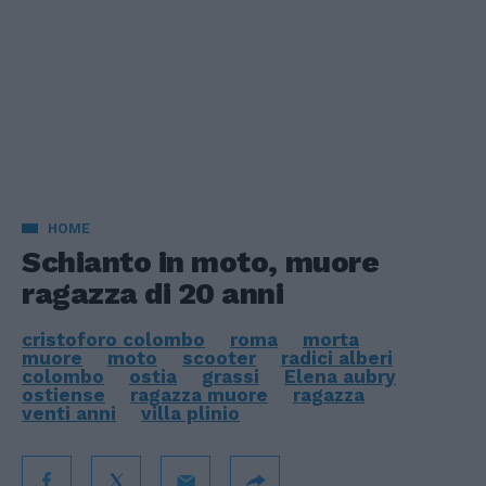
HOME
Schianto in moto, muore
ragazza di 20 anni
cristoforo colombo
roma
morta
muore
moto
scooter
radici alberi
colombo
ostia
grassi
Elena aubry
ostiense
ragazza muore
ragazza
venti anni
villa plinio