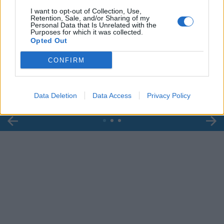
I want to opt-out of Collection, Use,
Retention, Sale, and/or Sharing of my
Personal Data that Is Unrelated with the
Purposes for which it was collected.
00:00
01:16
Opted Out
CONFIRM
Leonardo Maria Del Vecchio dall'ex compagna
in ospedale. Le dichiarazioni ai giornalisti
Data Deletion
Data Access
Privacy Policy