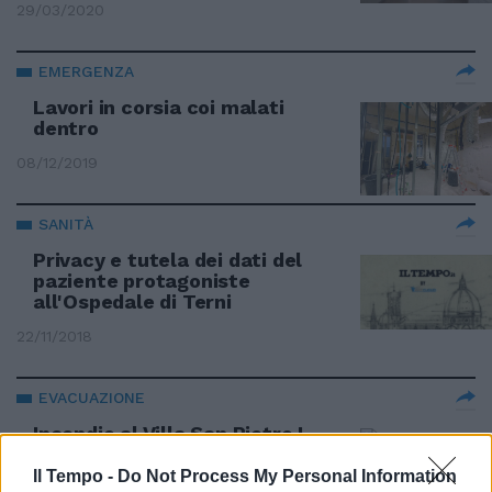
29/03/2020
EMERGENZA
Lavori in corsia coi malati
dentro
08/12/2019
SANITÀ
Privacy e tutela dei dati del
paziente protagoniste
all'Ospedale di Terni
22/11/2018
EVACUAZIONE
Incendio al Villa San Pietro I
pazienti lasciano l'ospedale
Il Tempo -
Do Not Process My Personal Information
04/11/2018