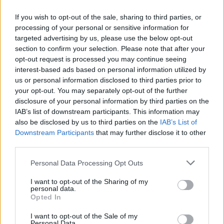
If you wish to opt-out of the sale, sharing to third parties, or
IRCCS SAN RAFFAELE PISANA
processing of your personal or sensitive information for
targeted advertising by us, please use the below opt-out
Perotti e Santon regalano un
section to confirm your selection. Please note that after your
sorriso ai piccoli pazienti
opt-out request is processed you may continue seeing
ricoverati
interest-based ads based on personal information utilized by
16/09/2018
us or personal information disclosed to third parties prior to
your opt-out. You may separately opt-out of the further
disclosure of your personal information by third parties on the
L'INDAGINE CHOC
IAB’s list of downstream participants. This information may
Arrestato infermiere sospettato
also be disclosed by us to third parties on the
IAB’s List of
di aver ucciso almeno 90
Downstream Participants
that may further disclose it to other
pazienti
third parties.
31/08/2017
Personal Data Processing Opt Outs
I want to opt-out of the Sharing of my
L'INCHIESTA DE IL TEMPO SUL CAOS SANITÀ
personal data.
Opted In
Barelle nei corridoi, gelo, ore
d'attesa. L'inferno dei pronto
I want to opt-out of the Sale of my
soccorso romani
Personal Data.