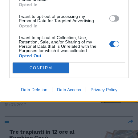
Opted In
20/01/2017
I want to opt-out of processing my
Personal Data for Targeted Advertising.
MALASANITÀ
Opted In
Pazienti curati per terra
I want to opt-out of Collection, Use,
nell'ospedale di Nola, sospesi tre
Retention, Sale, and/or Sharing of my
medici
Personal Data that Is Unrelated with the
Purposes for which it was collected.
15/01/2017
Opted Out
CONFIRM
SANITÀ E POLEMICHE
Raffaele Cantone difende i
medici di Nola: "Vanno premiati,
Data Deletion
Data Access
Privacy Policy
non sanzionati"
15/01/2017
Tre trapianti in 12 ore al
Bambino Gesù