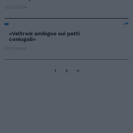
26/12/2006
«Veltroni ambiguo sui patti
coniugali»
11/05/2006
1
2