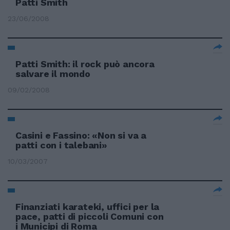
Patti Smith
23/06/2008
Patti Smith: il rock può ancora
salvare il mondo
09/02/2008
Casini e Fassino: «Non si va a
patti con i talebani»
10/03/2007
Finanziati karateki, uffici per la
pace, patti di piccoli Comuni con
i Municipi di Roma