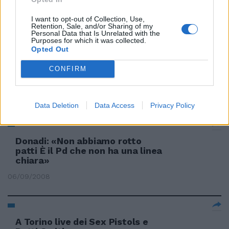
voce dell'anima
I want to opt-out of Collection, Use,
06/07/2009
Retention, Sale, and/or Sharing of my
Personal Data that Is Unrelated with the
Purposes for which it was collected.
Opted Out
Berlusconi: "Volevo chiamare
CONFIRM
Veltroni, ci ho ripensato"
22/02/2009
Data Deletion
Data Access
Privacy Policy
Donadi: «Non abbiamo rotto
patti È il Pd che non ha una linea
chiara»
06/09/2008
A Torino live dei Sex Pistols e