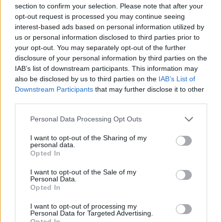
section to confirm your selection. Please note that after your
Profumo viene a patti con le
opt-out request is processed you may continue seeing
Fondazioni
interest-based ads based on personal information utilized by
us or personal information disclosed to third parties prior to
31/03/2010
your opt-out. You may separately opt-out of the further
disclosure of your personal information by third parties on the
IAB’s list of downstream participants. This information may
also be disclosed by us to third parties on the
IAB’s List of
La Lega si scaglia contro il
Downstream Participants
that may further disclose it to other
Concordato poi torna indietro
third parties.
sui suoi passi
30/08/2009
Personal Data Processing Opt Outs
I want to opt-out of the Sharing of my
personal data.
Opted In
Roma, patti chiari
I want to opt-out of the Sale of my
08/07/2009
Personal Data.
Opted In
I want to opt-out of processing my
Personal Data for Targeted Advertising.
La sacerdotessa del rock e la
Opted In