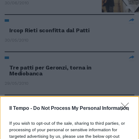
30/06/2010
Ircop Rieti sconfitta dal Patti
30/05/2010
Tre patti per Geronzi, torna in
Mediobanca
29/05/2010
Il Tempo -
Do Not Process My Personal Information
Tuck & Patti La magia del duo
25/04/2010
If you wish to opt-out of the sale, sharing to third parties, or
processing of your personal or sensitive information for
targeted advertising by us, please use the below opt-out