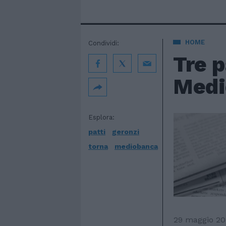
HOME
Condividi:
Tre p
Medi
Esplora:
patti
geronzi
torna
mediobanca
29 maggio 20