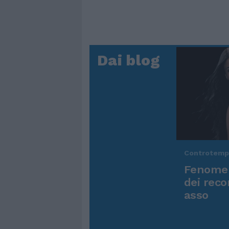
Dai blog
Controtem
Fenomen
dei reco
asso