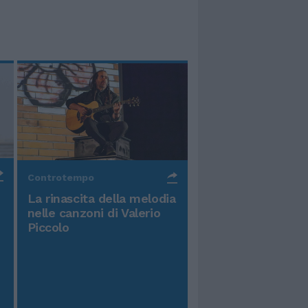
Controtempo
La rinascita della melodia
nelle canzoni di Valerio
Piccolo