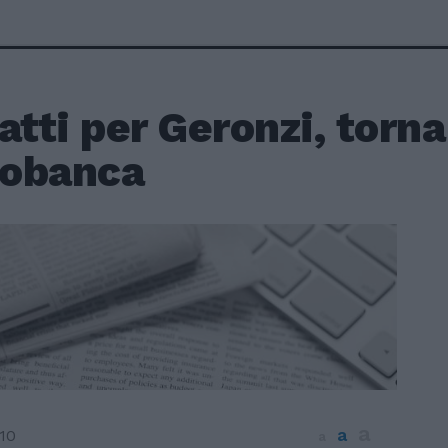
atti per Geronzi, torna
obanca
a
a
10
a