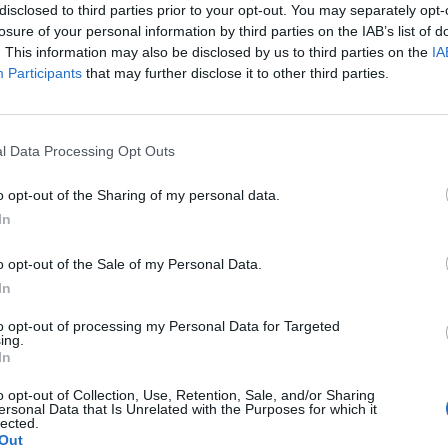
disclosed to third parties prior to your opt-out. You may separately opt-
losure of your personal information by third parties on the IAB’s list of
. This information may also be disclosed by us to third parties on the
IA
Participants
that may further disclose it to other third parties.
Le
da
l Data Processing Opt Outs
Rudy Giuliani a Come States?
Le
Trump, Meloni e la strategia
o opt-out of the Sharing of my personal data.
americana
In
o opt-out of the Sale of my Personal Data.
In
to opt-out of processing my Personal Data for Targeted
ing.
In
o opt-out of Collection, Use, Retention, Sale, and/or Sharing
ersonal Data that Is Unrelated with the Purposes for which it
lected.
Out