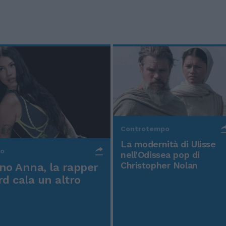
Controtempo
La modernità di Ulisse
po
nell'Odissea pop di
Christopher Nolan
o Anna, la rapper
rd cala un altro