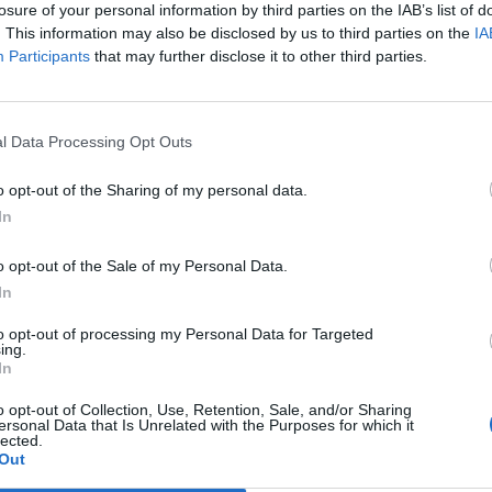
losure of your personal information by third parties on the IAB’s list of
. This information may also be disclosed by us to third parties on the
IA
Participants
that may further disclose it to other third parties.
Le
da
Rudy Giuliani a Come States?
Le
l Data Processing Opt Outs
Trump, Meloni e la strategia
americana
o opt-out of the Sharing of my personal data.
In
o opt-out of the Sale of my Personal Data.
In
to opt-out of processing my Personal Data for Targeted
ing.
In
o opt-out of Collection, Use, Retention, Sale, and/or Sharing
ersonal Data that Is Unrelated with the Purposes for which it
lected.
Out