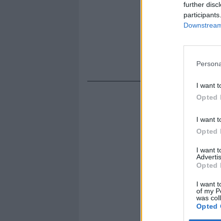
further disc
participants
Downstream 
Persona
I want t
Opted 
I want t
Opted 
I want 
Advertis
Opted 
I want t
of my P
was col
Opted 