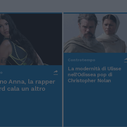
Controtempo
La modernità di Ulisse
po
nell'Odissea pop di
Christopher Nolan
o Anna, la rapper
rd cala un altro