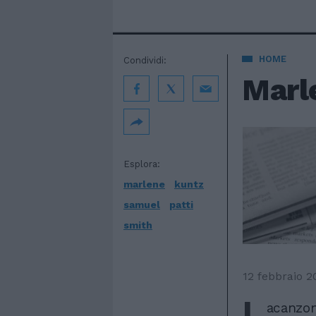
HOME
Condividi:
Marl
Esplora:
marlene
kuntz
samuel
patti
smith
12 febbraio 2
L
acanzon