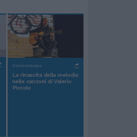
Controtempo
La rinascita della melodia
nelle canzoni di Valerio
Piccolo