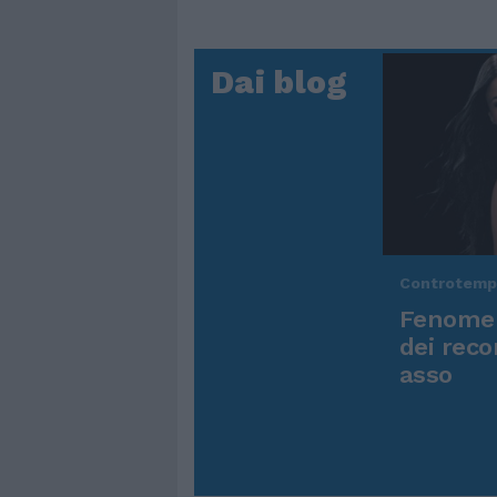
Dai blog
Controtem
Fenomen
dei reco
asso