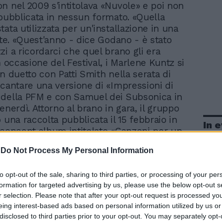
ton nel 2009 s'intitolava «Nuvole» e poi non
 pubblicata in nessun formato. «Quella
ata utilizzata per un'installazione in una
rte. «Quest'anno - dice Godano - è stato
zi a ricordarci che quel brano gli era
n occasione del Festival, i Marlene Kuntz si
n duetto con Patti Smith nella serata di
 cantare una versione di «Impressioni di
della PFM e con Samuel dei Subsonica in
enerdì. Attorno al brano in gara, il gruppo
 una raccolta pubblicata il 15 febbraio in
In 
 concept album intitolato «Canzoni per un
-
Do Not Process My Personal Information
to opt-out of the sale, sharing to third parties, or processing of your per
formation for targeted advertising by us, please use the below opt-out s
r selection. Please note that after your opt-out request is processed y
eing interest-based ads based on personal information utilized by us or
disclosed to third parties prior to your opt-out. You may separately opt-