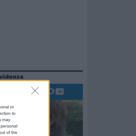
evidenza
sonal or
ection to
ou may
 personal
out of the