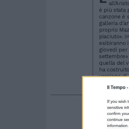
all'Aris
è più stata
canzone è st
galleria d'a
proprio Maz
piaciuto». I
esibiranno i
giovedì per
settembre» 
quella del v
ha costruito
versione di
figlio».
Il Tempo 
If you wish 
sensitive in
confirm you
continue se
information 