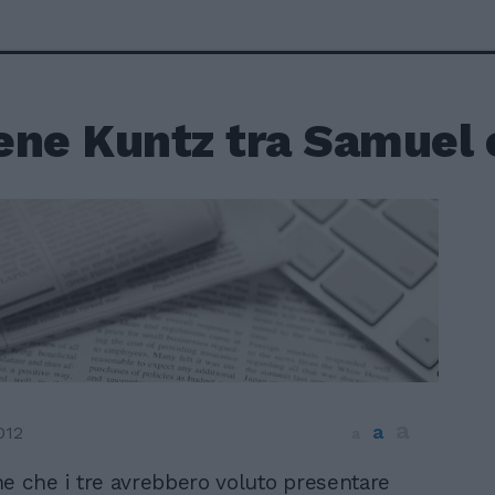
ene Kuntz tra Samuel 
a
a
012
a
e che i tre avrebbero voluto presentare