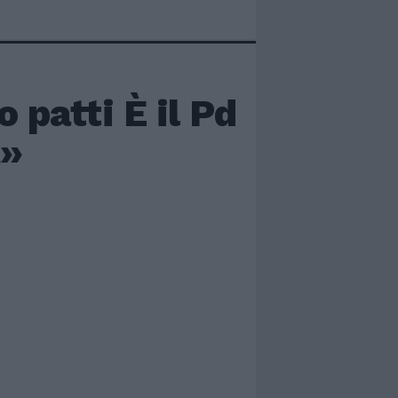
patti È il Pd
a»