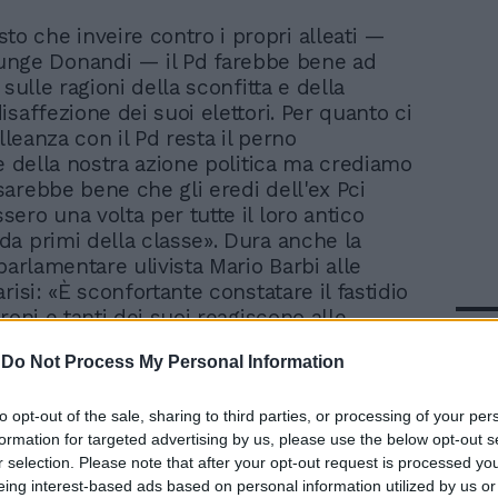
osto che inveire contro i propri alleati —
unge Donandi — il Pd farebbe bene ad
 sulle ragioni della sconfitta e della
saffezione dei suoi elettori. Per quanto ci
alleanza con il Pd resta il perno
le della nostra azione politica ma crediamo
arebbe bene che gli eredi dell'ex Pci
ero una volta per tutte il loro antico
a primi della classe». Dura anche la
parlamentare ulivista Mario Barbi alle
risi: «È sconfortante constatare il fastidio
roni e tanti dei suoi reagiscono alle
In 
tiche di Arturo Parisi e di pochi altri spiriti
-
Do Not Process My Personal Information
 partito che, nel suo attuale gruppo di
a avere nostalgia di discipline e
 di un tempo andato».
to opt-out of the sale, sharing to third parties, or processing of your per
formation for targeted advertising by us, please use the below opt-out s
r selection. Please note that after your opt-out request is processed y
eing interest-based ads based on personal information utilized by us or