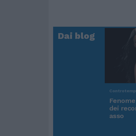
Dai blog
Controtem
Fenomen
dei reco
asso