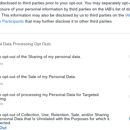
disclosed to third parties prior to your opt-out. You may separately opt-
losure of your personal information by third parties on the IAB’s list of
. This information may also be disclosed by us to third parties on the
IA
Participants
that may further disclose it to other third parties.
Le
da
l Data Processing Opt Outs
Rudy Giuliani a Come States?
Le
Trump, Meloni e la strategia
o opt-out of the Sharing of my personal data.
americana
In
o opt-out of the Sale of my Personal Data.
In
to opt-out of processing my Personal Data for Targeted
ing.
In
o opt-out of Collection, Use, Retention, Sale, and/or Sharing
ersonal Data that Is Unrelated with the Purposes for which it
lected.
Out