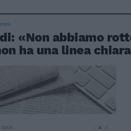
ITICA
i: «Non abbiamo rotto 
on ha una linea chiar
a
a
 2008
a