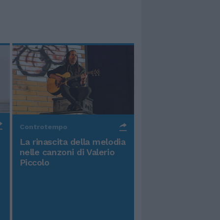
Controtempo
La rinascita della melodia
nelle canzoni di Valerio
Piccolo