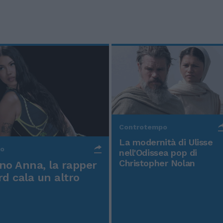
Controtempo
La modernità di Ulisse
po
nell'Odissea pop di
Christopher Nolan
o Anna, la rapper
rd cala un altro