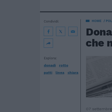
HOME
POL
Condividi:
Donad
che n
Esplora:
donadi
rotto
patti
linea
chiara
07 settembre