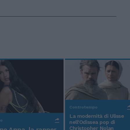
Controtempo
La modernità di Ulisse
po
nell'Odissea pop di
Christopher Nolan
o Anna, la rapper