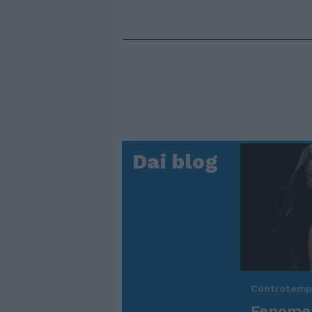
Dai blog
Controtem
Fenomen