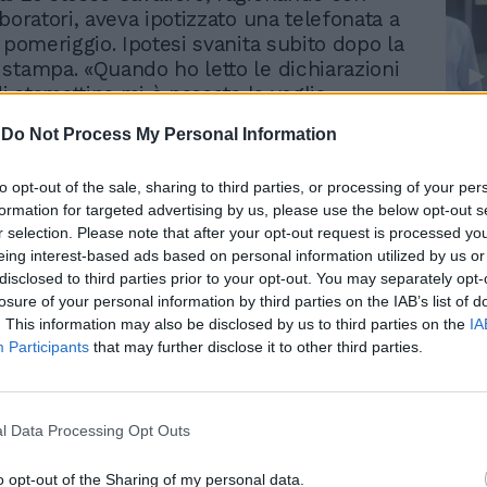
boratori, aveva ipotizzato una telefonata a
 pomeriggio. Ipotesi svanita subito dopo la
stampa. «Quando ho letto le dichiarazioni
di stamattina mi è passata la voglia»,
usconi ad alcuni cronisti, uscendo dalla
Le
-
Do Not Process My Personal Information
 dell'anniversario dei Patti Lateranensi. Il
da
 comunque premesso che le dimissioni
Rudy Giuliani a Come States?
Le
to opt-out of the sale, sharing to third parties, or processing of your per
rio del Pd «sono un fatto che non richiede
Trump, Meloni e la strategia
formation for targeted advertising by us, please use the below opt-out s
rché riguarda un'altra casa e io, per
americana
r selection. Please note that after your opt-out request is processed y
non sono mai entrato nelle cose di
eing interest-based ads based on personal information utilized by us or
 altre forze politiche». Il momento politico
disclosed to third parties prior to your opt-out. You may separately opt-
cato. E non solo per il Pd. Anche la
losure of your personal information by third parties on the IAB’s list of
a in questo momento è un po' in
. This information may also be disclosed by us to third parties on the
IA
rivata all'improvviso dell'interlocutore
Participants
that may further disclose it to other third parties.
ell'opposizione. Chi l'altra sera era a
l Cavaliere per il vertice di maggioranza a
ioli, lo descrive quasi incredulo di fronte
l Data Processing Opt Outs
so rovescio nel centrosinistra,
 di ciò che potrà accadere in quel mondo
o opt-out of the Sharing of my personal data.