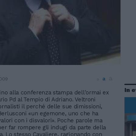
a
a
2009
a
In 
ino alla conferenza stampa dell'ormai ex
rio Pd al Tempio di Adriano. Veltroni
ornalisti il perché delle sue dimissioni,
Berlusconi «un egemone, uno che ha
alori con i disvalori». Poche parole ma
per far rompere gli indugi da parte della
. Lo stesso Cavaliere, ragionando con