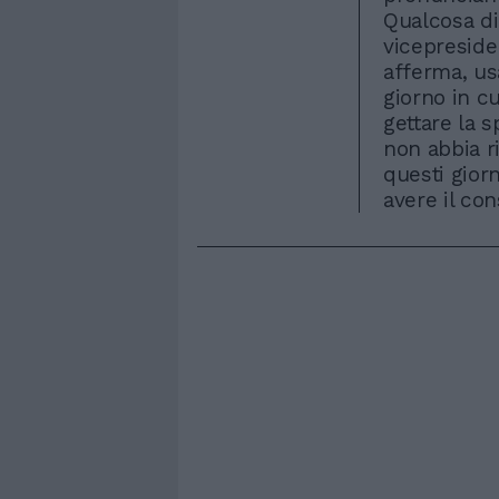
Qualcosa di
vicepreside
afferma, us
giorno in c
gettare la 
non abbia r
questi gior
avere il con