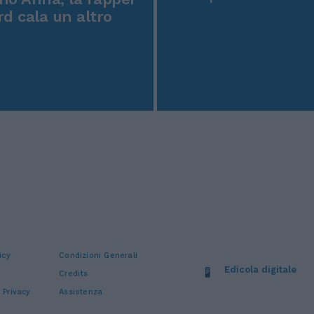
rd cala un altro
icy
Condizioni Generali
Edicola digitale
Credits
 Privacy
Assistenza