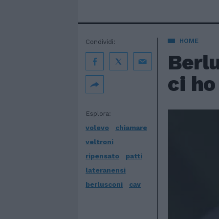
HOME
Condividi:
Berlu
ci ho
Esplora:
volevo
chiamare
veltroni
ripensato
patti
lateranensi
berlusconi
cav