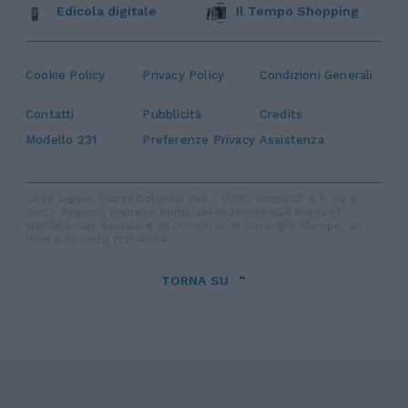
Edicola digitale
Il Tempo Shopping
Cookie Policy
Privacy Policy
Condizioni Generali
Contatti
Pubblicità
Credits
Modello 231
Preferenze Privacy
Assistenza
Sede legale: Piazza Colonna, 366 - 00187 Roma CF e P. Iva e
Iscriz. Registro Imprese Roma: 13486391009 REA Roma n°
1450962 Cap. Sociale € 25.000,00 i.v. © Copyright IlTempo. Srl -
ISSN (sito web): 1721-4084
TORNA SU