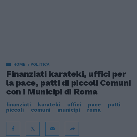
HOME
POLITICA
Finanziati karateki, uffici per
la pace, patti di piccoli Comuni
con i Municipi di Roma
finanziati
karateki
uffici
pace
patti
piccoli
comuni
municipi
roma