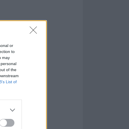
sonal or
ection to
ou may
 personal
out of the
 downstream
B’s List of