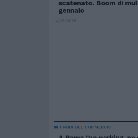
scatenato. Boom di mul
gennaio
14/05/2026
I NODI DEL COMMERCIO
A Roma "no parking, no 