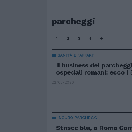
parcheggi
1
2
3
4
SANITÀ E "AFFARI"
Il business dei parcheggi
ospedali romani: ecco i 5
22/05/2026
INCUBO PARCHEGGI
Strisce blu, a Roma Co