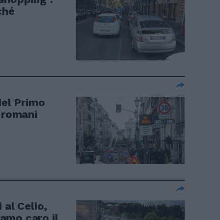
ché
del Primo
i romani
 al Celio,
iamo caro il