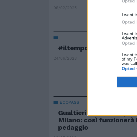
Opted 
08/02/2025
I want t
Opted 
I want 
Advertis
Opted 
#iltempodioshø
I want t
24/06/2023
of my P
was col
Opted 
ECOPASS
Gualtieri vuole l'Ecopa
Milano: così funzionerà 
pedaggio