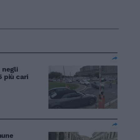
 negli
 più cari
mune