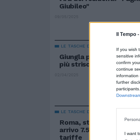
Giubileo"
09/05/2025
Il Tempo 
LE TASCHE DEI ROMANI
If you wish 
Giungla parcheggi. A R
sensitive in
confirm you
più strisce gialle (gratis)
continue se
02/04/2025
information 
further disc
participants
Downstream 
LE TASCHE DEI CITTADINI
Persona
Roma, strisce blu "monit
arrivo 7.500 sensori. Ob
I want t
tariffe