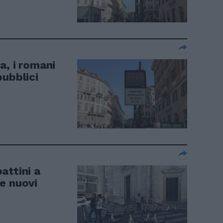
a, i romani
pubblici
attini a
e nuovi