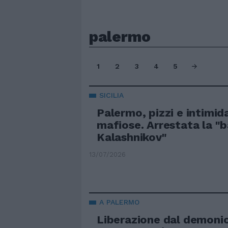
palermo
1
2
3
4
5
SICILIA
Palermo, pizzi e intimid
mafiose. Arrestata la "
Kalashnikov"
13/07/2026
A PALERMO
Liberazione dal demonio