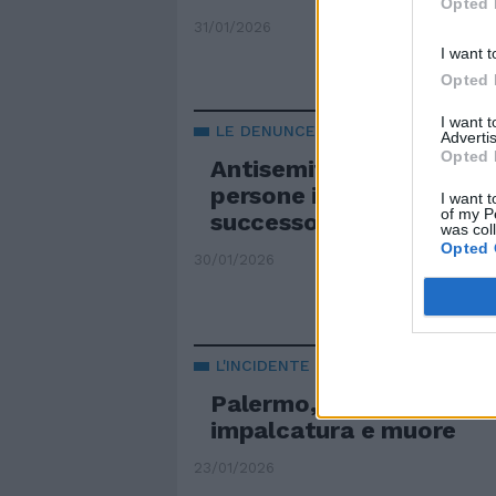
Opted 
31/01/2026
I want t
Opted 
I want 
LE DENUNCE
Advertis
Opted 
Antisemitismo a Palerm
persone indagate dalla 
I want t
of my P
successo
was col
Opted 
30/01/2026
L'INCIDENTE
Palermo, operaio cade 
impalcatura e muore
23/01/2026