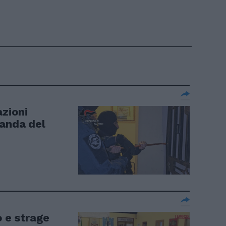
azioni
banda del
 e strage