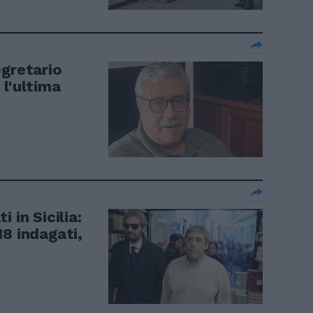
egretario
 l'ultima
 in Sicilia:
8 indagati,