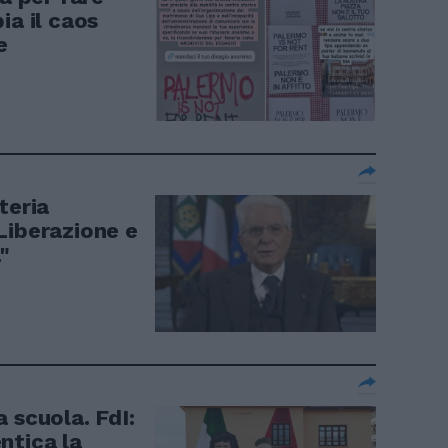
ia il caos
e
teria
Liberazione e
"
 scuola. FdI:
ntica la