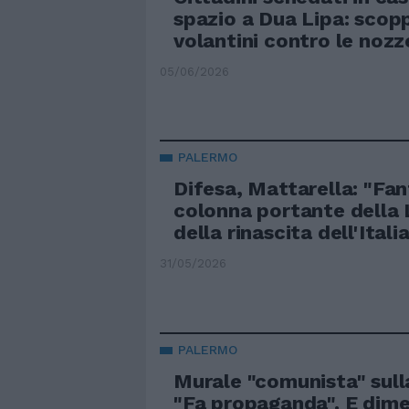
spazio a Dua Lipa: scopp
volantini contro le nozz
05/06/2026
PALERMO
Difesa, Mattarella: "Fan
colonna portante della 
della rinascita dell'Italia
31/05/2026
PALERMO
Murale "comunista" sulla
"Fa propaganda". E dime