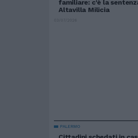
familiare: c'è la sentenz
Altavilla Milicia
03/07/2026
PALERMO
Cittadini schedati in ca