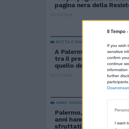
pagina nera della Resis
02/03/2026
Il Tempo 
BOTTA E RISPOSTA
If you wish 
A Palermo scontro sul 
sensitive in
tra il presidente degli a
confirm you
continue se
quello del Tribunale
information 
20/02/2026
further disc
participants
Downstream 
ANNO GIUDIZIARIO
Persona
Palermo, la Procura: "Ba
anni hanno pistole vere. 
I want t
sfruttati dalla mafia"