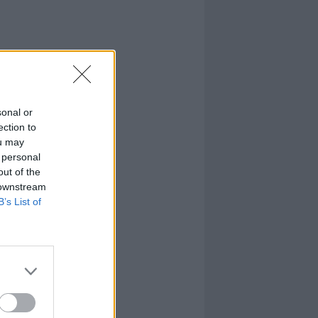
sonal or
ection to
ou may
 personal
out of the
 downstream
B’s List of