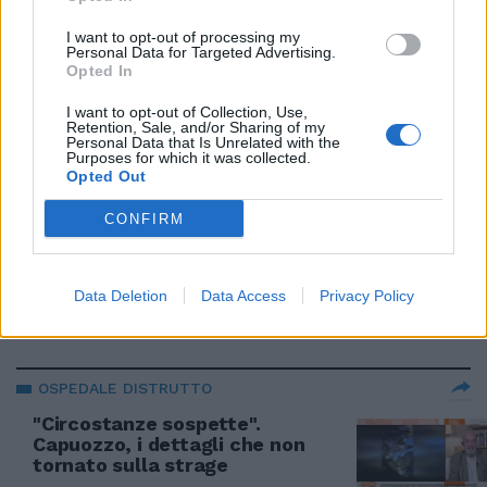
09/12/2023
I want to opt-out of processing my
Personal Data for Targeted Advertising.
TIVOLI
Opted In
La lotta contro le fiamme e i
I want to opt-out of Collection, Use,
reparti distrutti | VIDEO
Retention, Sale, and/or Sharing of my
Personal Data that Is Unrelated with the
09/12/2023
Purposes for which it was collected.
Opted Out
INCHIESTA APERTA
CONFIRM
Ospedale di Tivoli in fiamme: 3
vittime e più di 2oo pazienti
evacuati | VIDEO
Data Deletion
Data Access
Privacy Policy
09/12/2023
OSPEDALE DISTRUTTO
"Circostanze sospette".
Capuozzo, i dettagli che non
tornato sulla strage