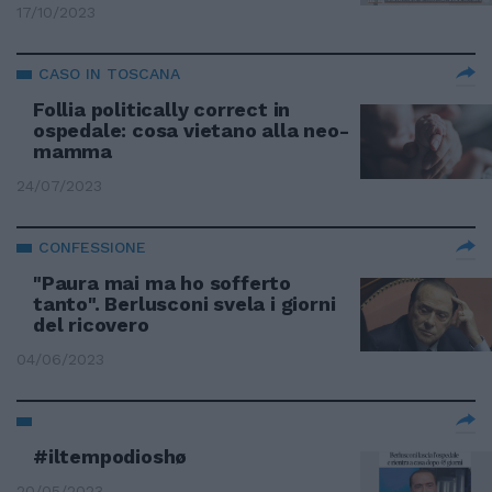
17/10/2023
CASO IN TOSCANA
Follia politically correct in
ospedale: cosa vietano alla neo-
mamma
24/07/2023
CONFESSIONE
"Paura mai ma ho sofferto
tanto". Berlusconi svela i giorni
del ricovero
04/06/2023
#iltempodioshø
20/05/2023