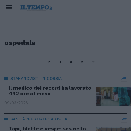
ospedale
1
2
3
4
5
STAKANOVISTI IN CORSIA
Il medico dei record ha lavorato
442 ore al mese
09/03/2026
SANITÀ "BESTIALE" A OSTIA
Topi, blatte e vespe: sos nello