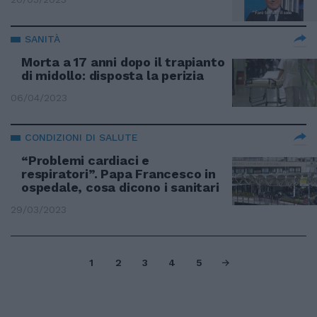
SANITÀ
Morta a 17 anni dopo il trapianto
di midollo: disposta la perizia
06/04/2023
CONDIZIONI DI SALUTE
“Problemi cardiaci e
respiratori”. Papa Francesco in
ospedale, cosa dicono i sanitari
29/03/2023
1
2
3
4
5