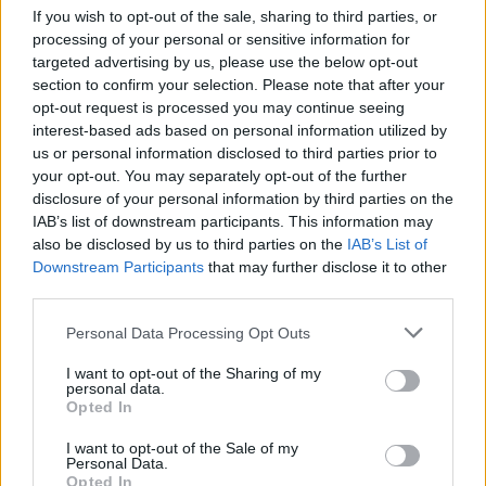
If you wish to opt-out of the sale, sharing to third parties, or
10/12/2023
processing of your personal or sensitive information for
targeted advertising by us, please use the below opt-out
TIVOLI
section to confirm your selection. Please note that after your
opt-out request is processed you may continue seeing
Chi all'epoca guidava il Lazio
interest-based ads based on personal information utilized by
oggi è corresponsabile
us or personal information disclosed to third parties prior to
10/12/2023
your opt-out. You may separately opt-out of the further
disclosure of your personal information by third parties on the
IAB’s list of downstream participants. This information may
SANITÀ IN GINOCCHIO
also be disclosed by us to third parties on the
IAB’s List of
Fiamme e morti in ospedale, la
Downstream Participants
that may further disclose it to other
tragedia era annunciata
third parties.
10/12/2023
Personal Data Processing Opt Outs
I want to opt-out of the Sharing of my
MORTE IN OSPEDALE
personal data.
Opted In
Tivoli, si indaga per omicidio
colposo. Acquisiti i video: dove è
I want to opt-out of the Sale of my
partito l'incendio
Personal Data.
Opted In