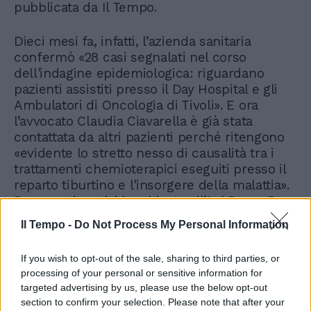
pubblicata da Il Tempo.
Dieci mesi fa, infatti, l’azienda sanitaria
confermò «28 casi segnalati nel corso
dell'indagine epidemiologica: riguardano
pazienti assistiti presso il Day Hospital e gli
Ambulatori di Oncologia di Tivoli». E ora
l’avvocato Claudia Ciavarella è già stata
contattata da altri pazienti perché ritengono
«evidente lo stretto nesso di causalità tra i
trattamenti chemioterapici eseguiti presso il
reparto tiburtino e l'insorgere della malattia».
Per questi motivi ha chiesto all’Asl Roma 5
«ogni necessario accertamento per
Il Tempo -
Do Not Process My Personal Information
l’elargizione dell’indennizzo previsto dalla
legg</CW>e».
If you wish to opt-out of the sale, sharing to third parties, or
processing of your personal or sensitive information for
targeted advertising by us, please use the below opt-out
section to confirm your selection. Please note that after your