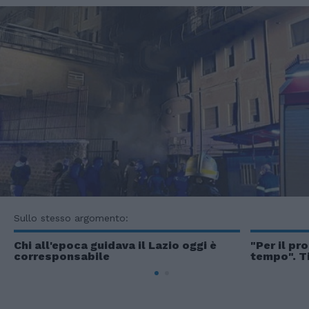
Sullo stesso argomento:
Chi all'epoca guidava il Lazio oggi è
"Per il pr
corresponsabile
tempo". Ti