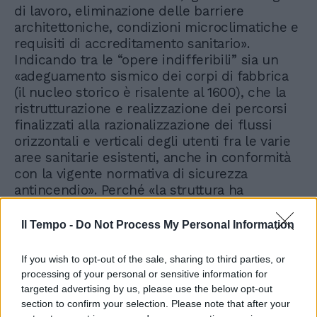
di lavoro, eliminazione delle barriere
architettoniche, condizioni microclimatiche e
requisiti di accreditamento sanitario».
Indicando tra le “opere indifferibili” sia un
«adeguamento sismico dei corpi di fabbrica
(il nucleo storico è risalente al 1600), che la
ristrutturazione e realizzazione dei percorsi
finalizzati alla razionalizzazione dei flussi
orizzontali e verticali degli utenti fra le varie
aree sanitarie esistenti, anche in conformità
con la vigente normativa di sicurezza
antincendio». Perché «la struttura ha
problemi di compartimentazione antincendio
legato agli interventi di ampliamento dei
Il Tempo -
Do Not Process My Personal Information
fabbricati», come si è poi tragicamente visto.
If you wish to opt-out of the sale, sharing to third parties, or
processing of your personal or sensitive information for
targeted advertising by us, please use the below opt-out
section to confirm your selection. Please note that after your