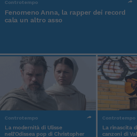
Controtempo
Fenomeno Anna, la rapper dei record
cala un altro asso
Controtempo
Controtempo
La modernità di Ulisse
La rinascita 
nell'Odissea pop di Christopher
canzoni di Va