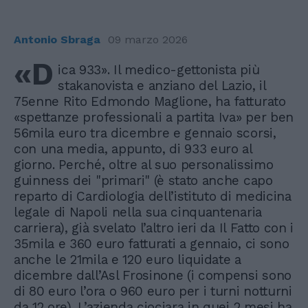
Antonio Sbraga
09 marzo 2026
«D
ica 933». Il medico-gettonista più
stakanovista e anziano del Lazio, il
75enne Rito Edmondo Maglione, ha fatturato
«spettanze professionali a partita Iva» per ben
56mila euro tra dicembre e gennaio scorsi,
con una media, appunto, di 933 euro al
giorno. Perché, oltre al suo personalissimo
guinness dei "primari" (è stato anche capo
reparto di Cardiologia dell’istituto di medicina
legale di Napoli nella sua cinquantenaria
carriera), già svelato l’altro ieri da Il Fatto con i
35mila e 360 euro fatturati a gennaio, ci sono
anche le 21mila e 120 euro liquidate a
dicembre dall’Asl Frosinone (i compensi sono
di 80 euro l’ora o 960 euro per i turni notturni
da 12 ore). L’azienda ciociara in quei 2 mesi ha