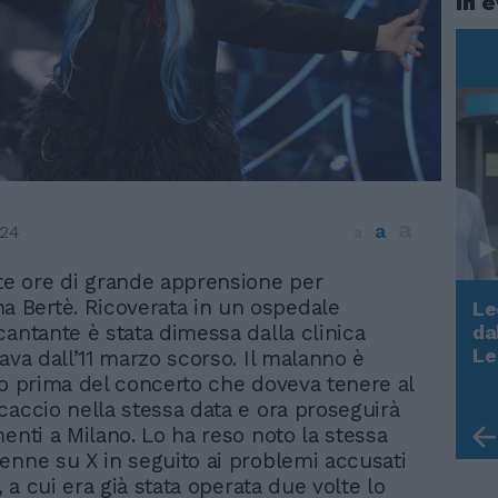
In 
a
a
024
a
te ore di grande apprensione per
a Bertè. Ricoverata in un ospedale
Le
cantante è stata dimessa dalla clinica
da
Rudy Giuliani a Come States?
Le
ava dall’11 marzo scorso. Il malanno è
Trump, Meloni e la strategia
co prima del concerto che doveva tenere al
americana
caccio nella stessa data e ora proseguirà
menti a Milano. Lo ha reso noto la stessa
enne su X in seguito ai problemi accusati
o, a cui era già stata operata due volte lo