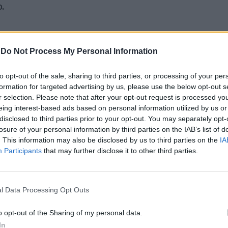
.
-
Do Not Process My Personal Information
to opt-out of the sale, sharing to third parties, or processing of your per
formation for targeted advertising by us, please use the below opt-out s
r selection. Please note that after your opt-out request is processed y
"Forte dolore"; Bertè
eing interest-based ads based on personal information utilized by us or
ricoverata d'urgenza per
disclosed to third parties prior to your opt-out. You may separately opt-
un malore improvviso
losure of your personal information by third parties on the IAB’s list of
. This information may also be disclosed by us to third parties on the
IA
Participants
that may further disclose it to other third parties.
l Data Processing Opt Outs
o opt-out of the Sharing of my personal data.
In