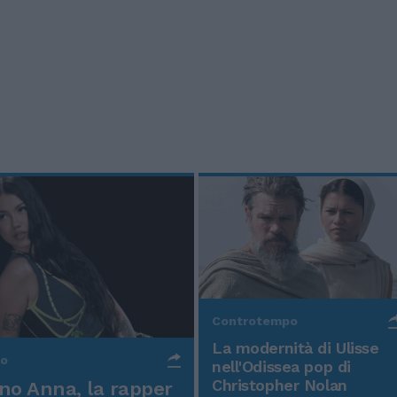
Controtempo
La modernità di Ulisse
po
nell'Odissea pop di
Christopher Nolan
o Anna, la rapper