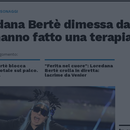
RSONAGGI
dana Bertè dimessa dal
anno fatto una terapia
rgomento:
rtè blocca
"Ferita nel cuore": Loredana
totale sul palco.
Bertè crolla in diretta:
.
lacrime da Venier