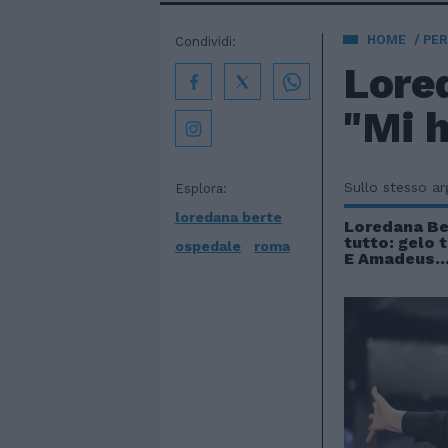
HOME
PE
Condividi:
Lore
"Mi h
Sullo stesso a
Esplora:
loredana berte
Loredana Be
tutto: gelo 
ospedale
roma
E Amadeus..