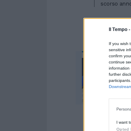
scorso anno
Il Tempo 
If you wish 
sensitive in
confirm you
continue se
information 
further disc
participants
Downstream 
Persona
I want t
Opted 