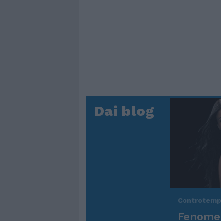
Dai blog
Controtem
Fenomen