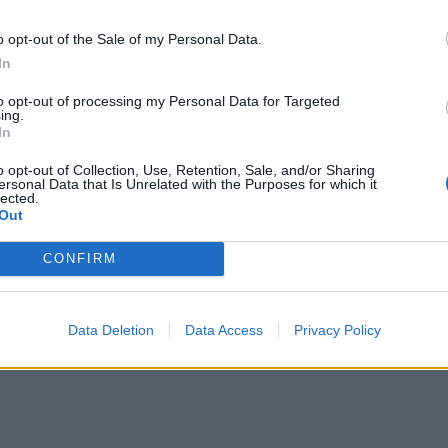
o opt-out of the Sale of my Personal Data.
In
o a Milano», ha scritto la Bertè, «dopo un
ero romano dove mi hanno fatto una
to opt-out of processing my Personal Data for Targeted
rto e dove ho iniziato esami e
ing.
In
i vari che dovrò continuare a Milano
hi di dovere».
o opt-out of Collection, Use, Retention, Sale, and/or Sharing
ersonal Data that Is Unrelated with the Purposes for which it
lected.
Out
CONFIRM
Data Deletion
Data Access
Privacy Policy