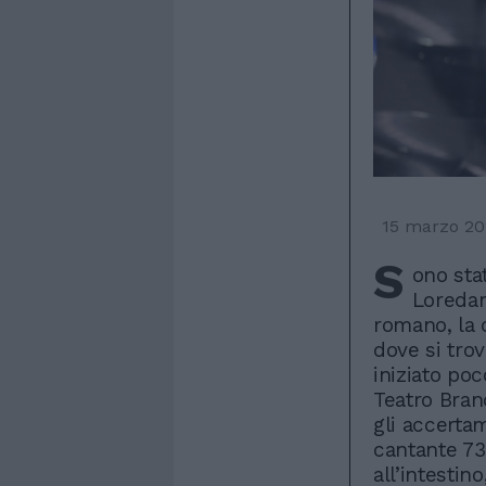
15 marzo 2
S
ono sta
Loredan
romano, la 
dove si trov
iniziato po
Teatro Bran
gli accerta
cantante 73
all’intestin