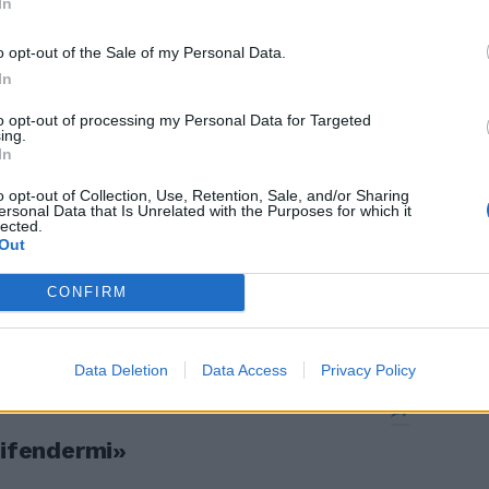
In
o opt-out of the Sale of my Personal Data.
In
to opt-out of processing my Personal Data for Targeted
tempo
ing.
 su Eder.
In
o opt-out of Collection, Use, Retention, Sale, and/or Sharing
ersonal Data that Is Unrelated with the Purposes for which it
lected.
Out
o «Nulla è
CONFIRM
Data Deletion
Data Access
Privacy Policy
difendermi»