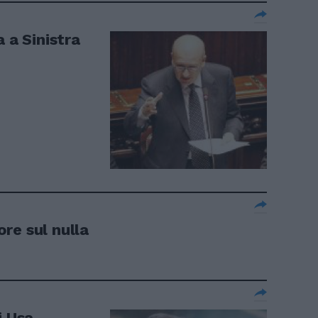
 a Sinistra
re sul nulla
i Usa