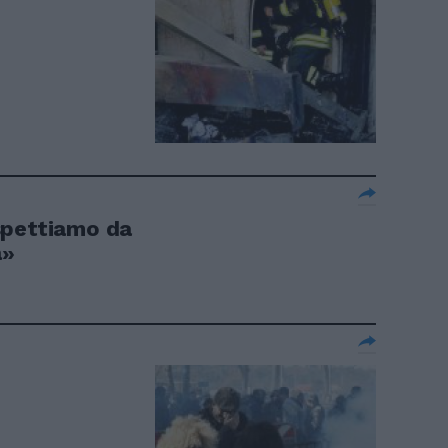
spettiamo da
a»