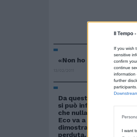
Il Tempo 
If you wish 
sensitive in
«Non ho passato nulla a
confirm you
continue se
13/02/2011
information 
further disc
participants
Downstream 
Da questa commovente 
si può infatti dedurre 
che nulla come il fatto
Persona
Eco va a letto tardi per
dimostra che l'Italia no
I want t
perduta.