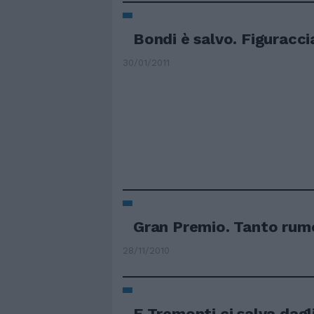
Bondi è salvo. Figuraccia
30/01/2011
Gran Premio. Tanto rumo
28/11/2010
E Tremonti ci salva dagl