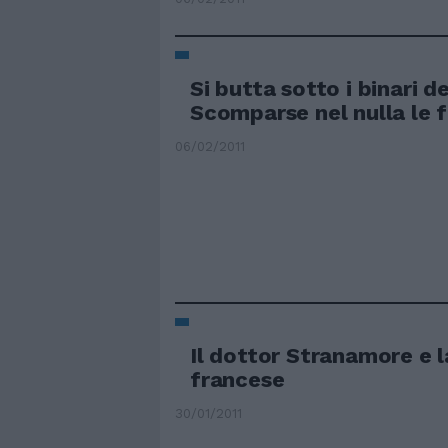
Si butta sotto i binari d
Scomparse nel nulla le fi
06/02/2011
Il dottor Stranamore e l
francese
30/01/2011