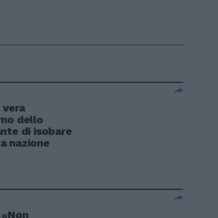
 vera
mo dello
nte di isobare
a nazione
: «Non