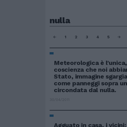
nulla
1
2
3
4
5
Meteorologica è l'unica,
coscienza che noi abbia
Stato, immagine sgargia
come panneggi sopra un
circondata dal nulla.
30/04/2011
Agguato in casa, i vicini