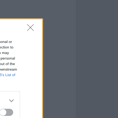
sonal or
ection to
ou may
 personal
out of the
 downstream
B’s List of