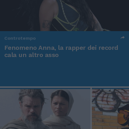
Controtempo
Fenomeno Anna, la rapper dei record
cala un altro asso