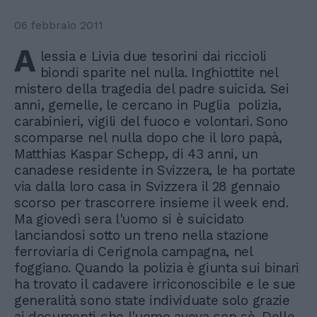
06 febbraio 2011
A
lessia e Livia due tesorini dai riccioli
biondi sparite nel nulla. Inghiottite nel
mistero della tragedia del padre suicida. Sei
anni, gemelle, le cercano in Puglia polizia,
carabinieri, vigili del fuoco e volontari. Sono
scomparse nel nulla dopo che il loro papà,
Matthias Kaspar Schepp, di 43 anni, un
canadese residente in Svizzera, le ha portate
via dalla loro casa in Svizzera il 28 gennaio
scorso per trascorrere insieme il week end.
Ma giovedì sera l'uomo si è suicidato
lanciandosi sotto un treno nella stazione
ferroviaria di Cerignola campagna, nel
foggiano. Quando la polizia è giunta sui binari
ha trovato il cadavere irriconoscibile e le sue
generalità sono state individuate solo grazie
ai documenti che l'uomo aveva con sè. Delle