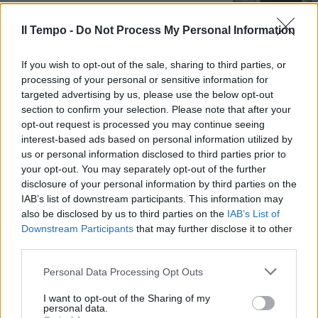
21/07/2022
Il Tempo -
Do Not Process My Personal Information
GIALLO
If you wish to opt-out of the sale, sharing to third parties, or
Bimbo morto a Sharm, cosa ha
processing of your personal or sensitive information for
mangiato. I dubbi
targeted advertising by us, please use the below opt-out
sull'intossicazione
section to confirm your selection. Please note that after your
16/07/2022
opt-out request is processed you may continue seeing
interest-based ads based on personal information utilized by
us or personal information disclosed to third parties prior to
CASSAZIONE
your opt-out. You may separately opt-out of the further
disclosure of your personal information by third parties on the
Regeni, no al ricorso:
confermato lo stop al processo.
IAB’s list of downstream participants. This information may
Il dolore dei genitori: "Ferita per
also be disclosed by us to third parties on the
IAB’s List of
l'Italia"
Downstream Participants
that may further disclose it to other
third parties.
16/07/2022
Personal Data Processing Opt Outs
ANTICIPAZIONE ESCLUSIVA
I want to opt-out of the Sharing of my
personal data.
La verità sul caso David Rossi, il