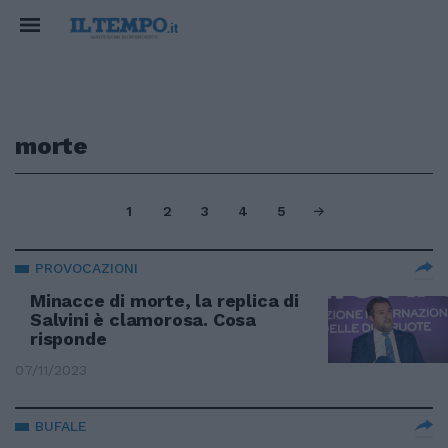
morte
1
2
3
4
5
PROVOCAZIONI
Minacce di morte, la replica di
Salvini è clamorosa. Cosa
risponde
07/11/2023
BUFALE