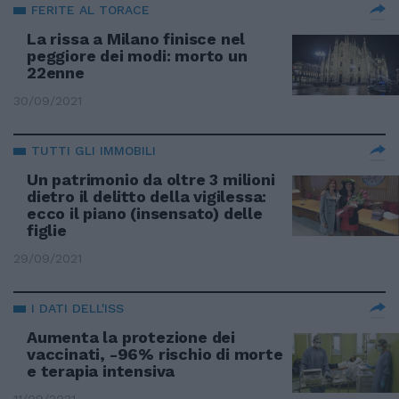
FERITE AL TORACE
La rissa a Milano finisce nel
peggiore dei modi: morto un
22enne
30/09/2021
TUTTI GLI IMMOBILI
Un patrimonio da oltre 3 milioni
dietro il delitto della vigilessa:
ecco il piano (insensato) delle
figlie
29/09/2021
I DATI DELL'ISS
Aumenta la protezione dei
vaccinati, -96% rischio di morte
e terapia intensiva