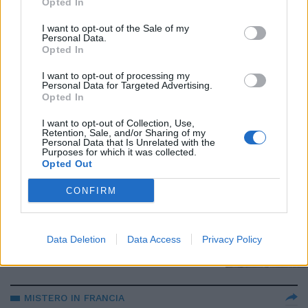
Opted In
libro-inchiesta di Davide Vecchi:
tutto quello che ancora non
I want to opt-out of the Sale of my
sapevamo
Personal Data.
Opted In
06/04/2022
I want to opt-out of processing my
Personal Data for Targeted Advertising.
ATTACCO FRONTALE
Opted In
Minacce di morte a Salvini, la
I want to opt-out of Collection, Use,
scritta vergognosa al leader
Retention, Sale, and/or Sharing of my
della Lega
Personal Data that Is Unrelated with the
Purposes for which it was collected.
05/03/2022
Opted Out
CONFIRM
RICERCHE SUL WEB
Morte David Rossi, pm Marini
smentito dalla polizia postale
Data Deletion
Data Access
Privacy Policy
03/03/2022
MISTERO IN FRANCIA