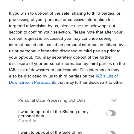
Alta Capacità Catania-Palermo.
Via ai lavori tra Taormina e
Fiumefreddo
If you wish to opt-out of the sale, sharing to third parties, or
processing of your personal or sensitive information for
23/03/2023
targeted advertising by us, please use the below opt-out
section to confirm your selection. Please note that after your
opt-out request is processed you may continue seeing
STRUMENTI FINANZIARI
interest-based ads based on personal information utilized by
Linea Palermo-Catania, in arrivo
us or personal information disclosed to third parties prior to
3,4 miliardi di euro a FS per
your opt-out. You may separately opt-out of the further
completarla
disclosure of your personal information by third parties on the
14/03/2023
IAB’s list of downstream participants. This information may
also be disclosed by us to third parties on the
IAB’s List of
Downstream Participants
that may further disclose it to other
INVESTIMENTI PER L'ITALIA
third parties.
Nel 2021 dalle Ferrovie dello
Personal Data Processing Opt Outs
Stato 2,6 miliardi di euro ai
fornitori
I want to opt-out of the Sharing of my
personal data.
20/04/2022
Opted In
I want to opt-out of the Sale of my
MINACCIA