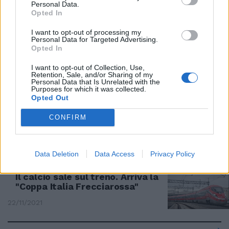
Personal Data.
Opted In
Attacco hacker alla rete
Trenitalia e Fs. Virus con
I want to opt-out of processing my
riscatto: è allarme
Personal Data for Targeted Advertising.
Opted In
23/03/2022
I want to opt-out of Collection, Use,
Retention, Sale, and/or Sharing of my
Personal Data that Is Unrelated with the
Purposes for which it was collected.
Le Fs contro la violenza verso le
Opted Out
donne Le sedi si illuminano di
arancione
CONFIRM
25/11/2021
Data Deletion
Data Access
Privacy Policy
Il calcio sale sul treno. Arriva la
"Coppa Italia Frecciarossa"
22/11/2021