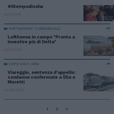
#iltempodioshø
10/11/2019
PARTNERSHIP COMMERCIALE
Lufthansa in campo "Pronta a
investire più di Delta"
31/10/2019
DOPO DIECI ANNI
Viareggio, sentenza d'appello:
condanne confermate a Elia e
Moretti
22/06/2019
1
2