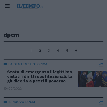
dpcm
1
2
3
4
5
LA SENTENZA STORICA
Stato di emergenza illegittimo,
violati i diritti costituzionali: la
giudice fa a pezzi il governo
19/02/2022
IL NUOVO DPCM