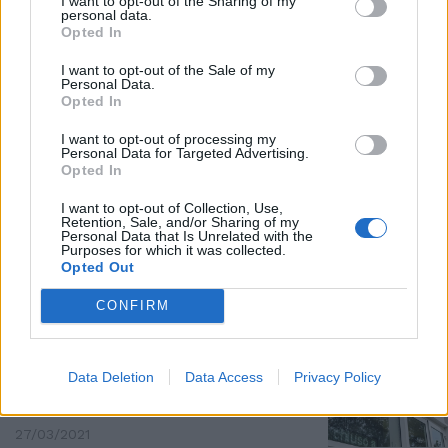
I want to opt-out of the Sharing of my
personal data.
Opted In
ESPLODE LA RABBIA
I want to opt-out of the Sale of my
Personal Data.
Protesta ristoratori a Circo
Opted In
Massimo, tensione con la polizia
| VIDEO
I want to opt-out of processing my
Personal Data for Targeted Advertising.
13/04/2021
Opted In
I want to opt-out of Collection, Use,
CHE BOOMERANG
Retention, Sale, and/or Sharing of my
Personal Data that Is Unrelated with the
Letta twitta sui teatri chiusi. E i
Purposes for which it was collected.
follower lo inceneriscono
Opted Out
27/03/2021
CONFIRM
GESTORI ALLO STREMO
Data Deletion
Data Access
Privacy Policy
La rivolta delle palestre: dopo il
7 aprile apriamo
27/03/2021