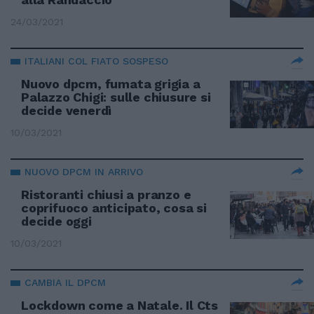
24/03/2021
ITALIANI COL FIATO SOSPESO
Nuovo dpcm, fumata grigia a
Palazzo Chigi: sulle chiusure si
decide venerdì
10/03/2021
NUOVO DPCM IN ARRIVO
Ristoranti chiusi a pranzo e
coprifuoco anticipato, cosa si
decide oggi
10/03/2021
CAMBIA IL DPCM
Lockdown come a Natale. Il Cts