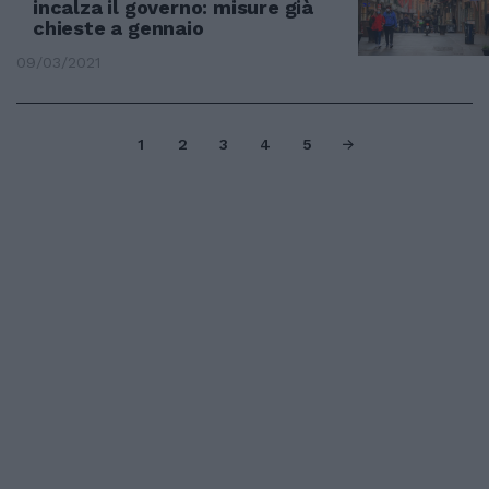
incalza il governo: misure già
chieste a gennaio
09/03/2021
1
2
3
4
5