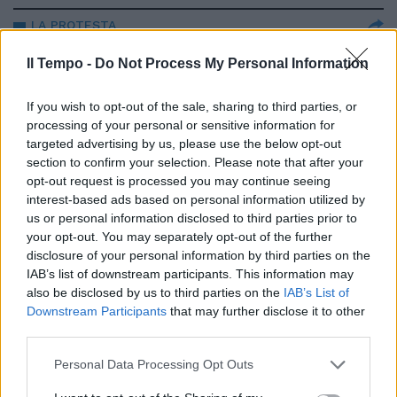
LA PROTESTA
Discoteche e locali da ballo
Il Tempo -
Do Not Process My Personal Information
disperati: riaprono tutti tranne
noi
If you wish to opt-out of the sale, sharing to third parties, or
04/06/2021
processing of your personal or sensitive information for
targeted advertising by us, please use the below opt-out
section to confirm your selection. Please note that after your
LIBERI TUTTI
opt-out request is processed you may continue seeing
Le regioni puntano alla zona
interest-based ads based on personal information utilized by
bianca, il Lazio spera. Riapre
us or personal information disclosed to third parties prior to
tutto tranne le discoteche
your opt-out. You may separately opt-out of the further
disclosure of your personal information by third parties on the
21/05/2021
IAB’s list of downstream participants. This information may
also be disclosed by us to third parties on the
IAB’s List of
IL DIBATTITO SUL LOCKDOWN
Downstream Participants
that may further disclose it to other
third parties.
Massimo Galli contro le
riaperture: ma quale 1° maggio,
Personal Data Processing Opt Outs
magari il 2 giugno
13/04/2021