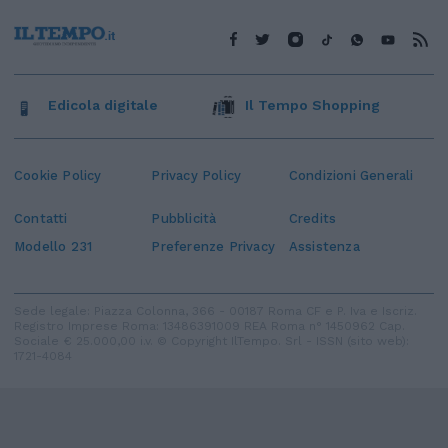
Edicola digitale
Il Tempo Shopping
Cookie Policy
Privacy Policy
Condizioni Generali
Contatti
Pubblicità
Credits
Modello 231
Preferenze Privacy
Assistenza
Sede legale: Piazza Colonna, 366 - 00187 Roma CF e P. Iva e Iscriz.
Registro Imprese Roma: 13486391009 REA Roma n° 1450962 Cap.
Sociale € 25.000,00 i.v. © Copyright IlTempo. Srl - ISSN (sito web):
1721-4084
TORNA SU