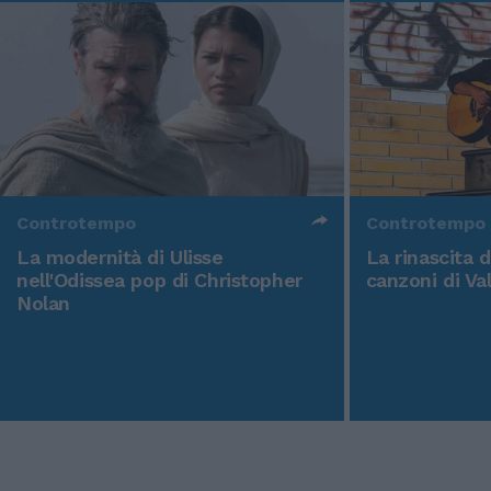
Controtempo
Controtempo
La modernità di Ulisse
La rinascita 
nell'Odissea pop di Christopher
canzoni di Va
Nolan