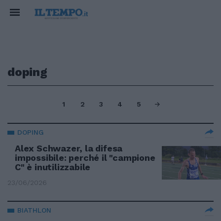
doping
1
2
3
4
5
DOPING
Alex Schwazer, la difesa
impossibile: perché il "campione
C" è inutilizzabile
23/06/2026
BIATHLON