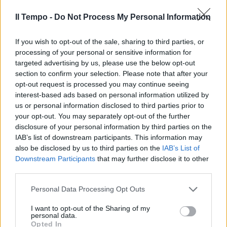
Dino Baggio, le dichiarazioni sul
Il Tempo -
Do Not Process My Personal Information
doping fanno paura. Il vero
dramma
If you wish to opt-out of the sale, sharing to third parties, or
19/01/2023
processing of your personal or sensitive information for
targeted advertising by us, please use the below opt-out
section to confirm your selection. Please note that after your
PRECISAZIONE
opt-out request is processed you may continue seeing
"Vorrei prove sui prodotti leciti".
interest-based ads based on personal information utilized by
Doping nel calcio, la richiesta di
us or personal information disclosed to third parties prior to
Dino Baggio
your opt-out. You may separately opt-out of the further
disclosure of your personal information by third parties on the
18/01/2023
IAB’s list of downstream participants. This information may
also be disclosed by us to third parties on the
IAB’s List of
STANGATA
Downstream Participants
that may further disclose it to other
third parties.
La squalifica per doping è
esorbitante: come hanno
Personal Data Processing Opt Outs
beccato il dilettante
11/01/2023
I want to opt-out of the Sharing of my
personal data.
Opted In