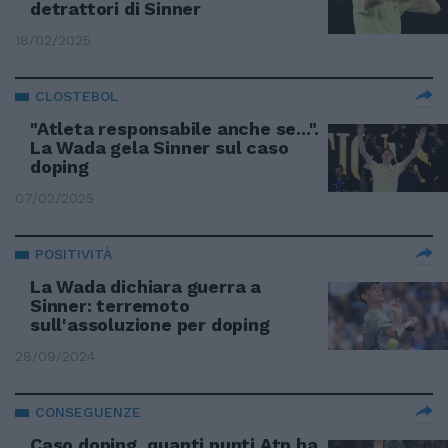
detrattori di Sinner
18/02/2025
CLOSTEBOL
"Atleta responsabile anche se...".
La Wada gela Sinner sul caso
doping
07/02/2025
POSITIVITÀ
La Wada dichiara guerra a
Sinner: terremoto
sull'assoluzione per doping
28/09/2024
CONSEGUENZE
Caso doping, quanti punti Atp ha