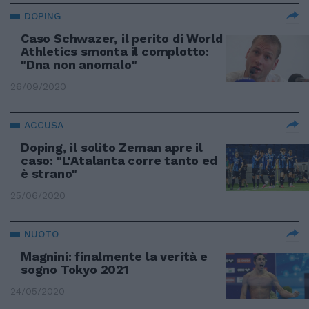
DOPING
Caso Schwazer, il perito di World
Athletics smonta il complotto:
"Dna non anomalo"
26/09/2020
ACCUSA
Doping, il solito Zeman apre il
caso: "L'Atalanta corre tanto ed
è strano"
25/06/2020
NUOTO
Magnini: finalmente la verità e
sogno Tokyo 2021
24/05/2020