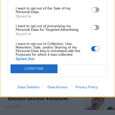
CONTROLLO A SORPRESA
I want to opt-out of the Sale of my
Personal Data.
Torna il doping in Serie A: il
Opted In
calciatore positivo al
nandrolone
I want to opt-out of processing my
Personal Data for Targeted Advertising.
26/07/2022
Opted In
I want to opt-out of Collection, Use,
RIVINCITA
Retention, Sale, and/or Sharing of my
Personal Data that Is Unrelated with the
Sanremo, la promessa di
Purposes for which it was collected.
Schwazer: mia figlia mi vedrà
Opted Out
alle Olimpiadi
CONFIRM
03/03/2021
ARCHIVIATO
Data Deletion
Data Access
Privacy Policy
"Non ci fu doping". Il Tribunale di
Bolzano assolve Schwazer
18/02/2021