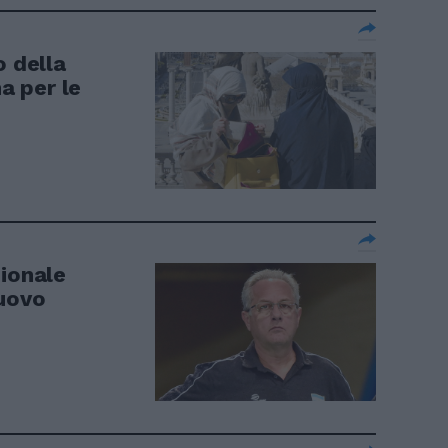
o della
na per le
zionale
nuovo