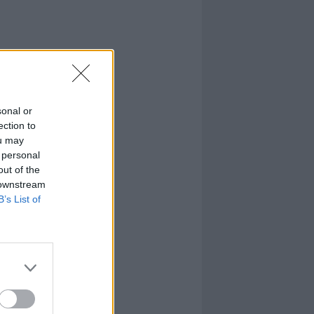
sonal or
ection to
ou may
 personal
out of the
 downstream
B’s List of