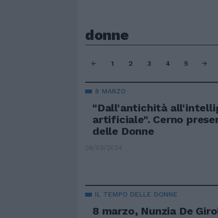
donne
1
2
3
4
5
8 MARZO
"Dall'antichità all'intell
artificiale". Cerno pres
delle Donne
08/03/2024
IL TEMPO DELLE DONNE
8 marzo, Nunzia De Girol