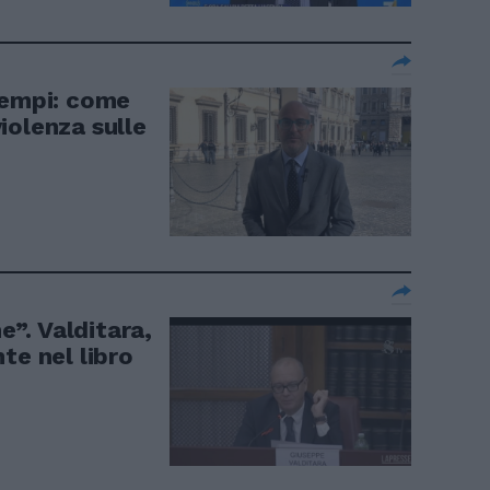
sempi: come
iolenza sulle
”. Valditara,
te nel libro