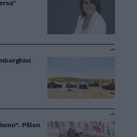
ersa"
mborghini
ismo”. Pillon
e