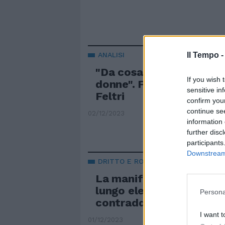
Il Tempo 
ANALISI
"Da cosa dipende la sal
If you wish 
donne". Femminicidi, la v
sensitive in
Feltri
confirm you
continue se
02/12/2023
information 
further disc
participants
Downstream 
DRITTO E ROVESCIO
La manifestazione femm
lungo elenco di clamoro
Persona
contraddizioni
I want t
01/12/2023