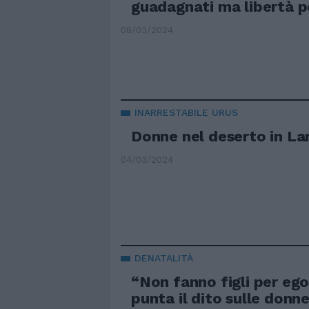
guadagnati ma libertà p
08/03/2024
INARRESTABILE URUS
Donne nel deserto in La
04/03/2024
DENATALITÀ
“Non fanno figli per ego
punta il dito sulle donn