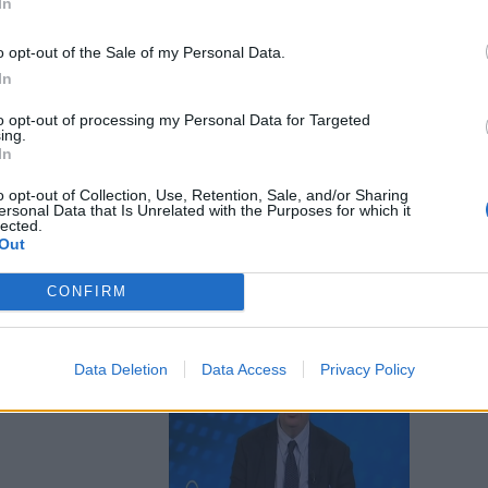
In
o opt-out of the Sale of my Personal Data.
In
to opt-out of processing my Personal Data for Targeted
tutte le
ing.
te sole, noi
In
o opt-out of Collection, Use, Retention, Sale, and/or Sharing
ersonal Data that Is Unrelated with the Purposes for which it
lected.
Out
CONFIRM
 delle accuse
Data Deletion
Data Access
Privacy Policy
e querele