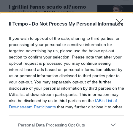
I grillini fanno scudo all’uomo
mascherato. M5S contro
l’audizione di Bignami
Il Tempo -
Do Not Process My Personal Information
03/07/2026
If you wish to opt-out of the sale, sharing to third parties, or
COMMISSIONE COVID
processing of your personal or sensitive information for
targeted advertising by us, please use the below opt-out
Ecco perché "dieci dosi per ogni
section to confirm your selection. Please note that after your
cittadino". FdI tuona: "Soldi
opt-out request is processed you may continue seeing
sperperati e verità scomode"
interest-based ads based on personal information utilized by
02/07/2026
us or personal information disclosed to third parties prior to
your opt-out. You may separately opt-out of the further
disclosure of your personal information by third parties on the
FATWA E AUTOGOL
IAB’s list of downstream participants. This information may
Il M5S aggredisce Il Tempo ma è
also be disclosed by us to third parties on the
IAB’s List of
un boomerang: sommersi dalle
Downstream Participants
that may further disclose it to other
pernacchie
third parties.
01/07/2026
Personal Data Processing Opt Outs