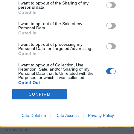
I want to opt-out of the Sharing of my
personal data.
Opted In
Daniele Capezzone: "Non ci
facciamo prendere in giro da
I want to opt-out of the Sale of my
Giuseppi"
Personal Data.
Opted In
30/06/2026
I want to opt-out of processing my
Personal Data for Targeted Advertising.
MASS MEDIA «DISTRATTI»
Opted In
Covid e mascherine. Il silenzio
I want to opt-out of Collection, Use,
dei giornali pandemicamente
Retention, Sale, and/or Sharing of my
corretti
Personal Data that Is Unrelated with the
Purposes for which it was collected.
30/06/2026
Opted Out
CONFIRM
LA PREMIER
Meloni: «Fatti incredibili» sul
Covid. E per il Quirinale Meloni
Data Deletion
Data Access
Privacy Policy
apre al Capo di Stato di destra
30/06/2026