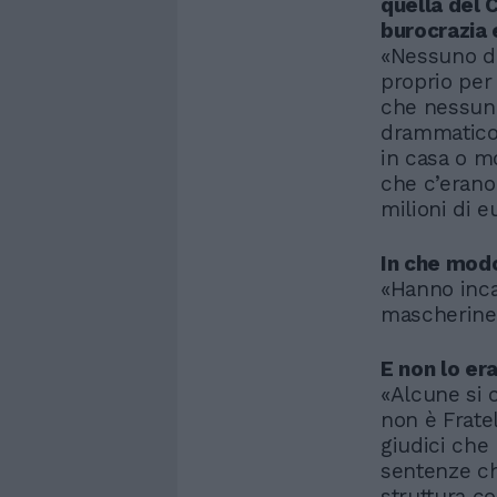
quella del 
burocrazia e
«Nessuno di
proprio per
che nessuno
drammatico.
in casa o m
che c’erano 
milioni di 
In che modo
«Hanno inca
mascherine
E non lo er
«Alcune si 
non è Fratel
giudici che
sentenze ch
struttura c