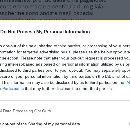
 euro erano marce e centinaia di migliaia
ascherine sono andate negli ospedali
 pericolo medici e infermieri che
 stavano combattendo il virus».
-
Do Not Process My Personal Information
mo la vicenda.
to opt-out of the sale, sharing to third parties, or processing of your per
o chiari. La Jc Electronics fa un contratto a
formation for targeted advertising by us, please use the below opt-out s
una fornitura di mascherine con la
r selection. Please note that after your opt-out request is processed y
ivile. Arcuri arriva e trova questo
eing interest-based ads based on personal information utilized by us or
dice che è disperato perché non trova
disclosed to third parties prior to your opt-out. You may separately opt-
 che fa? Risolve il contratto con chi gli
losure of your personal information by third parties on the IAB’s list of
to avere mascherine con regolarità. E fa
. This information may also be disclosed by us to third parties on the
IA
o con delle aziende cinesi che nessuno
Participants
that may further disclose it to other third parties.
isto prima e nessuno avrebbe mai visto
non erano neanche nell’elenco delle
nute affidabili dalla Cina con
l Data Processing Opt Outs
o diretto più grande della storia
a. Oggi le sentenze ci dicono che la
o opt-out of the Sharing of my personal data.
ommissariale non poteva annullare la