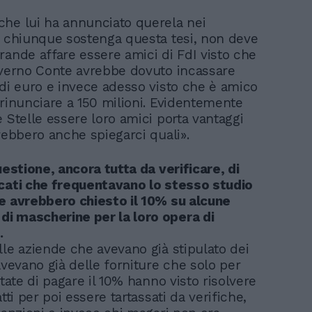
he lui ha annunciato querela nei
i chiunque sostenga questa tesi, non deve
rande affare essere amici di FdI visto che
overno Conte avrebbe dovuto incassare
 di euro e invece adesso visto che è amico
 rinunciare a 150 milioni. Evidentemente
 Stelle essere loro amici porta vantaggi
rebbero anche spiegarci quali».
uestione, ancora tutta da verificare, di
cati che frequentavano lo stesso studio
e avrebbero chiesto il 10% su alcune
i mascherine per la loro opera di
.
lle aziende che avevano già stipulato dei
avevano già delle forniture che solo per
utate di pagare il 10% hanno visto risolvere
atti per poi essere tartassati da verifiche,