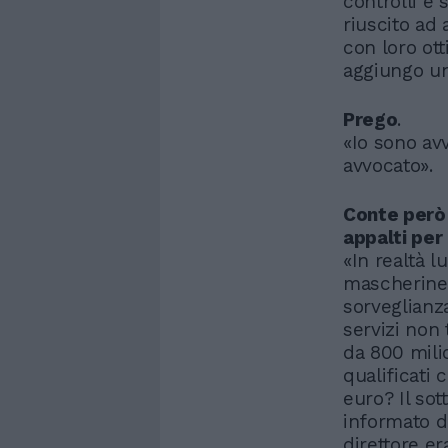
controlli e
riuscito ad
con loro ott
aggiungo un
Prego
.
«Io sono av
avvocato».
Conte però 
appalti per
«In realtà 
mascherine
sorveglianza
servizi non
da 800 mili
qualificati 
euro? Il sot
informato di
direttore e