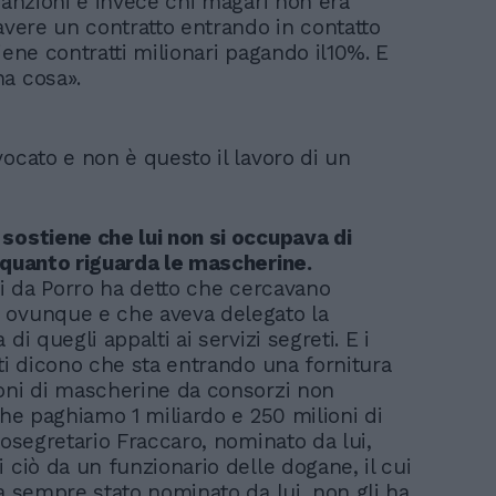
 sanzioni e invece chi magari non era
 avere un contratto entrando in contatto
iene contratti milionari pagando il10%. E
a cosa».
vocato e non è questo il lavoro di un
sostiene che lui non si occupava di
 quanto riguarda le mascherine.
lui da Porro ha detto che cercavano
 ovunque e che aveva delegato la
 di quegli appalti ai servizi segreti. E i
 ti dicono che sta entrando una fornitura
oni di mascherine da consorzi non
che paghiamo 1 miliardo e 250 milioni di
tosegretario Fraccaro, nominato da lui,
 ciò da un funzionario delle dogane, il cui
ra sempre stato nominato da lui, non gli ha