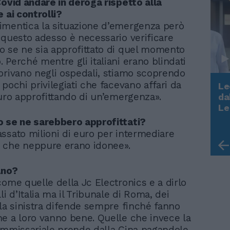
Covid andare in deroga rispetto alla
 ai controlli?
mentica la situazione d’emergenza però
 questo adesso è necessario verificare
 se ne sia approfittato di quel momento
 Perché mentre gli italiani erano blindati
orivano negli ospedali, stiamo scoprendo
pochi privilegiati che facevano affari da
Le
euro approfittando di un’emergenza».
da
Rudy Giuliani a Come States?
Le
Trump, Meloni e la strategia
 se ne sarebbero approfittati?
americana
ssato milioni di euro per intermediare
 che neppure erano idonee».
ano?
come quelle della Jc Electronics e a dirlo
li d’Italia ma il Tribunale di Roma, dei
 la sinistra difende sempre finché fanno
e a loro vanno bene. Quelle che invece la
ommissariale prende dalla Cina pagandole