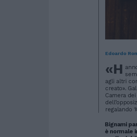
Edoardo Rom
«H
anno
semp
agli altri 
creato». Ga
Camera dei 
dell’opposi
regalando 10
Bignami par
è normale i