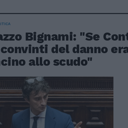
ITICA
zzo Bignami: "Se Conte
convinti del danno era
cino allo scudo"