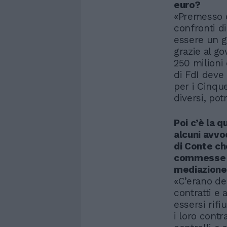
euro?
«Premesso c
confronti d
essere un g
grazie al g
250 milioni
di FdI deve
per i Cinque
diversi, pot
Poi c’è la q
alcuni avvo
di Conte ch
commesse d
mediazione
«C’erano de
contratti e 
essersi rifi
i loro contr