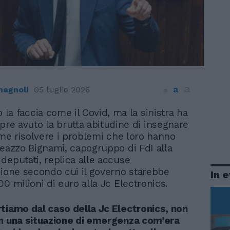
a
a
agnoli
05 luglio 2026
a
 la faccia come il Covid, ma la sinistra ha
re avuto la brutta abitudine di insegnare
come risolvere i problemi che loro hanno
leazzo Bignami, capogruppo di FdI alla
deputati, replica alle accuse
zione secondo cui il governo starebbe
In 
0 milioni di euro alla Jc Electronics.
tiamo dal caso della Jc Electronics, non
n una situazione di emergenza com’era