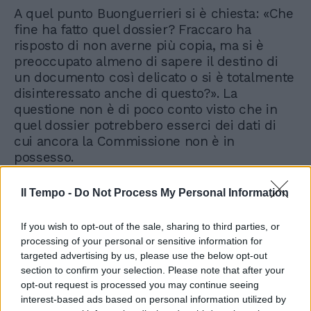
A quel punto Buonguerrieri si è chiesta: «Che
fine ha fatto quel dossier? Fraccaro ha
risposto di non averne più copia, ma si è
preoccupato almeno di sapere il destino di
un documento così delicato o si è totalmente
disinteressato anche di questo?». La
questione non è di poco conto visto che in
quel dossier potrebbero esserci dei dati di
cui ancora la Commissione non è in
possesso.
Il Tempo -
Do Not Process My Personal Information
If you wish to opt-out of the sale, sharing to third parties, or
processing of your personal or sensitive information for
targeted advertising by us, please use the below opt-out
section to confirm your selection. Please note that after your
opt-out request is processed you may continue seeing
interest-based ads based on personal information utilized by