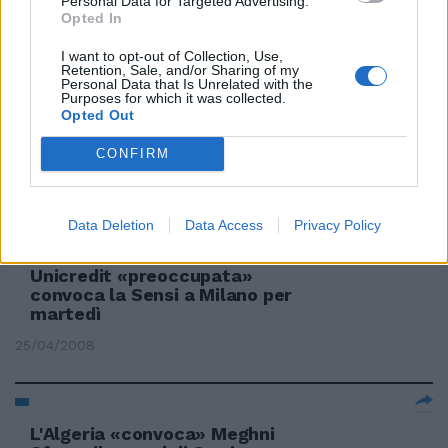
Personal Data for Targeted Advertising.
convoca tutti
Opted In
05/12/2008
I want to opt-out of Collection, Use,
Retention, Sale, and/or Sharing of my
Personal Data that Is Unrelated with the
Purposes for which it was collected.
Opted Out
Colle irritato. E Fini convoca il
governo in Aula
CONFIRM
25/07/2008
Data Deletion
Data Access
Privacy Policy
Unicredit «preoccupata»
convoca la Sensi a Milano per
martedì
25/04/2008
L'Algeria «convoca» Meghni