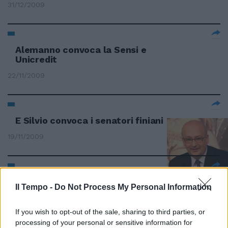
31/12/2009
Alemanno convoca la Sensi e
Unicredit
22/11/2009
E Silvio convoca i senatori finiani
19/11/2009
Scajola convoca i vertici Rai per
Il Tempo -
Do Not Process My Personal Information
«AnnoZero»
26/09/2009
If you wish to opt-out of the sale, sharing to third parties, or
processing of your personal or sensitive information for