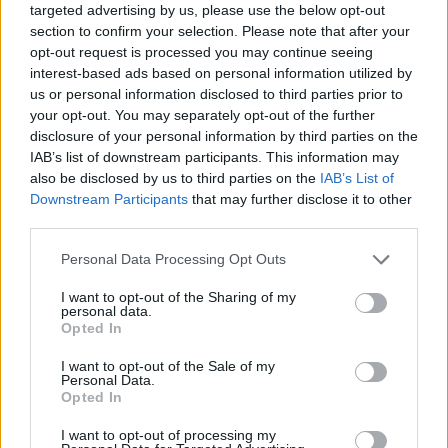
targeted advertising by us, please use the below opt-out
section to confirm your selection. Please note that after your
Geronzi convoca Angelini
opt-out request is processed you may continue seeing
interest-based ads based on personal information utilized by
14/06/2009
us or personal information disclosed to third parties prior to
your opt-out. You may separately opt-out of the further
disclosure of your personal information by third parties on the
IAB’s list of downstream participants. This information may
Villari convoca la riunione
also be disclosed by us to third parties on the
IAB’s List of
"Ricorso alla Consulta"
Downstream Participants
that may further disclose it to other
23/01/2009
third parties.
Personal Data Processing Opt Outs
I want to opt-out of the Sharing of my
E il sindaco convoca tutti su
personal data.
facebook
Opted In
11/01/2009
I want to opt-out of the Sale of my
Personal Data.
Opted In
I want to opt-out of processing my
Guerra tra Procure, il Csm