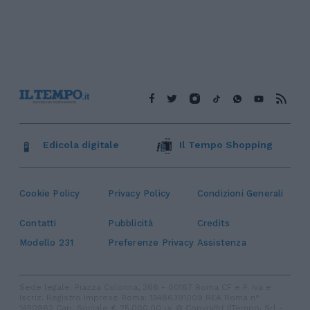
Edicola digitale
Il Tempo Shopping
Cookie Policy
Privacy Policy
Condizioni Generali
Contatti
Pubblicità
Credits
Modello 231
Preferenze Privacy
Assistenza
Sede legale: Piazza Colonna, 366 - 00187 Roma CF e P. Iva e
Iscriz. Registro Imprese Roma: 13486391009 REA Roma n°
1450962 Cap. Sociale € 25.000,00 i.v. © Copyright IlTempo. Srl -