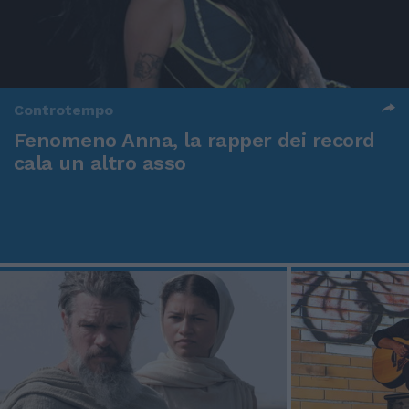
Controtempo
Fenomeno Anna, la rapper dei record
cala un altro asso